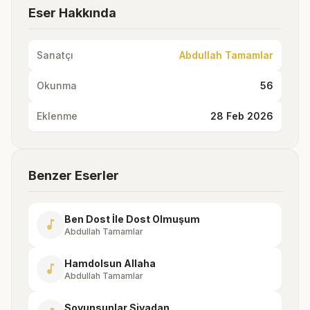
Eser Hakkında
Sanatçı
Abdullah Tamamlar
Okunma
56
Eklenme
28 Feb 2026
Benzer Eserler
Ben Dost İle Dost Olmuşum
music_note
Abdullah Tamamlar
Hamdolsun Allaha
music_note
Abdullah Tamamlar
Soyunsunlar Sivadan