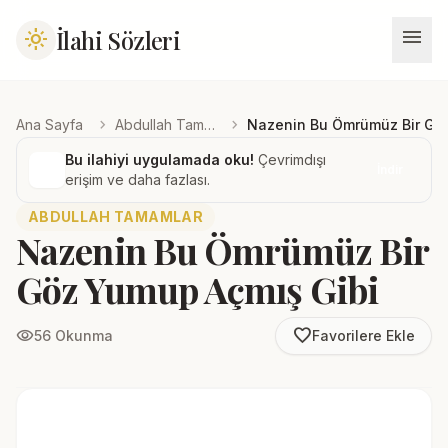
menu
İlahi Sözleri
light_mode
chevron_right
chevron_right
Ana Sayfa
Abdullah Tamamlar
Nazenin Bu Ömrümüz Bir Gö
Bu ilahiyi uygulamada oku!
Çevrimdışı
İndir
erişim ve daha fazlası.
ABDULLAH TAMAMLAR
Nazenin Bu Ömrümüz Bir
Göz Yumup Açmış Gibi
favorite_border
visibility
56 Okunma
Favorilere Ekle