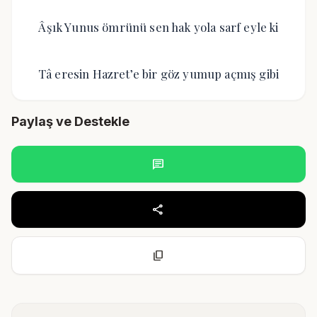
Âşık Yunus ömrünü sen hak yola sarf eyle ki
Tâ eresin Hazret’e bir göz yumup açmış gibi
Paylaş ve Destekle
chat
share
content_copy