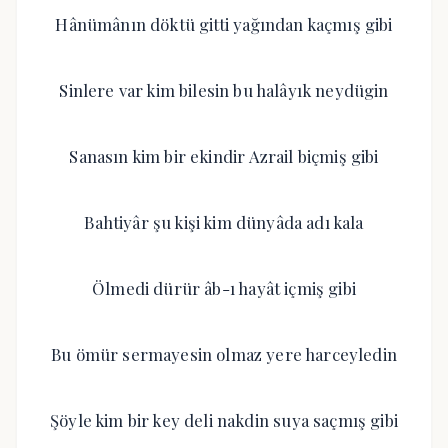
Hânümânın döktü gitti yağından kaçmış gibi
Sinlere var kim bilesin bu halâyık neydügin
Sanasın kim bir ekindir Azrail biçmiş gibi
Bahtiyâr şu kişi kim dünyâda adı kala
Ölmedi dürür âb-ı hayât içmiş gibi
Bu ömür sermayesin olmaz yere harceyledin
Şöyle kim bir key deli nakdin suya saçmış gibi