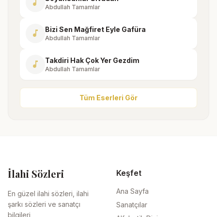
music_note
Abdullah Tamamlar
Bizi Sen Mağfiret Eyle Gafüra
music_note
Abdullah Tamamlar
Takdiri Hak Çok Yer Gezdim
music_note
Abdullah Tamamlar
Tüm Eserleri Gör
İlahi Sözleri
Keşfet
Ana Sayfa
En güzel ilahi sözleri, ilahi
şarkı sözleri ve sanatçı
Sanatçılar
bilgileri