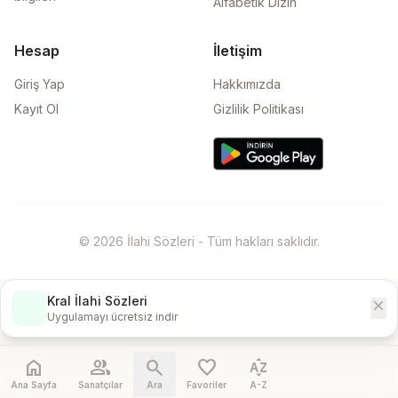
Alfabetik Dizin
Hesap
İletişim
Giriş Yap
Hakkımızda
Kayıt Ol
Gizlilik Politikası
© 2026 İlahi Sözleri - Tüm hakları saklıdır.
Kral İlahi Sözleri
close
İndir
Uygulamayı ücretsiz indir
home
people
search
favorite
sort_by_alpha
Ana Sayfa
Sanatçılar
Ara
Favoriler
A-Z