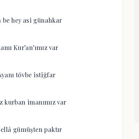
 be hey asi günahkar
lamı Kur’an’ımız var
yanı tövbe istiğfar
iz kurban imanımız var
ellâ gümüşten paktır