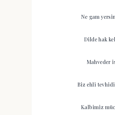
Ne gam yersin
Dilde hak ke
Mahveder is
Biz ehli tevhid
Kalbimiz müc