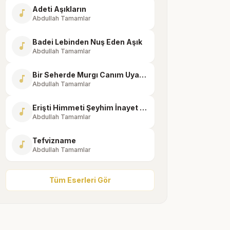
Adeti Aşıkların
music_note
Abdullah Tamamlar
Badei Lebinden Nuş Eden Aşık
music_note
Abdullah Tamamlar
Bir Seherde Murgı Canım Uyandı
music_note
Abdullah Tamamlar
Erişti Himmeti Şeyhim İnayet Eyledi Mevla
music_note
Abdullah Tamamlar
Tefvizname
music_note
Abdullah Tamamlar
Tüm Eserleri Gör