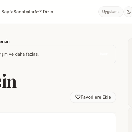
dark_mode
 Sayfa
Sanatçılar
A-Z Dizin
Uygulama
ersin
işim ve daha fazlası.
İndir
in
favorite_border
Favorilere Ekle