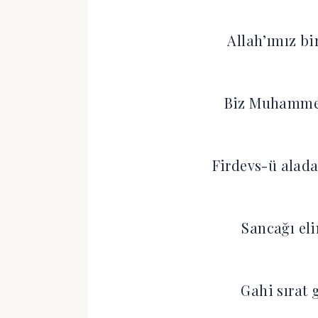
Allah’ımız bi
Biz Muhammed
Firdevs-ü alada
Sancağı el
Gahi sırat