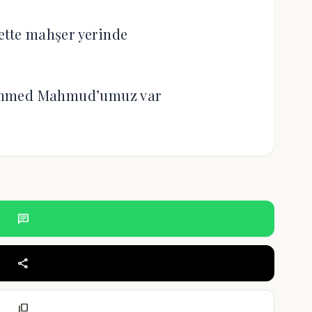
ette mahşer yerinde
 Ahmed Mahmud’umuz var
chat
share
content_copy