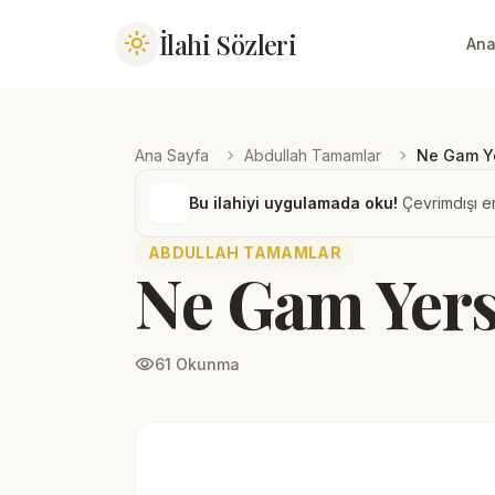
İlahi Sözleri
light_mode
Ana
chevron_right
chevron_right
Ana Sayfa
Abdullah Tamamlar
Ne Gam Y
Bu ilahiyi uygulamada oku!
Çevrimdışı er
ABDULLAH TAMAMLAR
Ne Gam Yers
visibility
61 Okunma