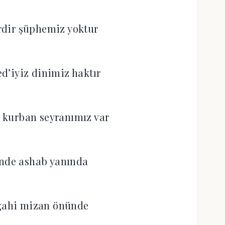
rdir şüphemiz yoktur
’iyiz dinimiz haktır
 kurban seyranımız var
inde ashab yanında
 gahi mizan önünde