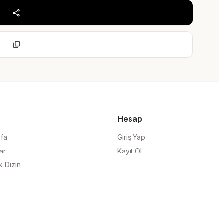
share
content_copy
Hesap
yfa
Giriş Yap
ar
Kayıt Ol
k Dizin