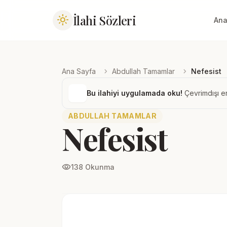
İlahi Sözleri
light_mode
Ana
chevron_right
chevron_right
Ana Sayfa
Abdullah Tamamlar
Nefesist
Bu ilahiyi uygulamada oku!
Çevrimdışı er
ABDULLAH TAMAMLAR
Nefesist
visibility
138 Okunma