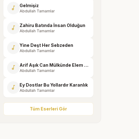
Gelmişiz
music_note
Abdullah Tamamlar
Zahiru Batında İnsan Olduğun
music_note
Abdullah Tamamlar
Yine Deşt Her Sebzeden
music_note
Abdullah Tamamlar
Arif Aşık Can Mülkünde Elem Çekse
music_note
Abdullah Tamamlar
Ey Dostlar Bu Yollardır Karanlık
music_note
Abdullah Tamamlar
Tüm Eserleri Gör