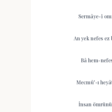
Sermâye-i omr
An yek nefes ez
Bâ hem-nefes
Mecmû’-ı heyât
İnsan ömrünün