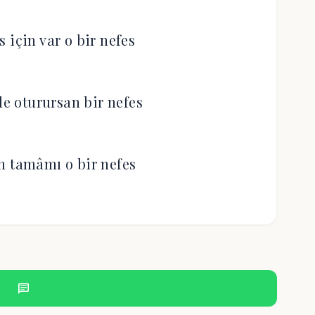
 için var o bir nefes
le oturursan bir nefes
n tamâmı o bir nefes
chat