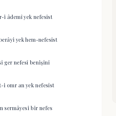
-i âdemî yek nefesîst
 berâyi yek hem-nefesîst
î ger nefesî benişînî
-i omr an yek nefesîst
 sermâyesi bir nefes