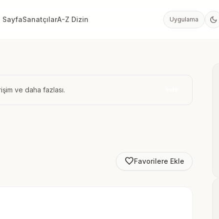
dark_mode
 Sayfa
Sanatçılar
A-Z Dizin
Uygulama
işim ve daha fazlası.
İndir
favorite_border
Favorilere Ekle