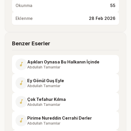
Okunma
55
Eklenme
28 Feb 2026
Benzer Eserler
Aşıkları Oynasa Bu Halkanın İçinde
music_note
Abdullah Tamamlar
Ey Gönül Guş Eyle
music_note
Abdullah Tamamlar
Çok Tefahur Kılma
music_note
Abdullah Tamamlar
Pirime Nureddin Cerrahi Derler
music_note
Abdullah Tamamlar