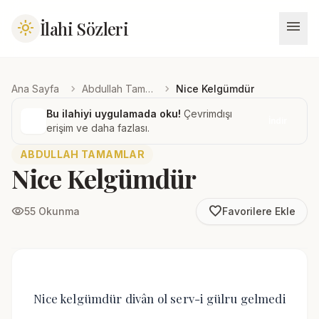
menu
İlahi Sözleri
light_mode
chevron_right
chevron_right
Ana Sayfa
Abdullah Tamamlar
Nice Kelgümdür
Bu ilahiyi uygulamada oku!
Çevrimdışı
İndir
erişim ve daha fazlası.
ABDULLAH TAMAMLAR
Nice Kelgümdür
favorite_border
visibility
55 Okunma
Favorilere Ekle
Nice kelgümdür divân ol serv-i gülru gelmedi