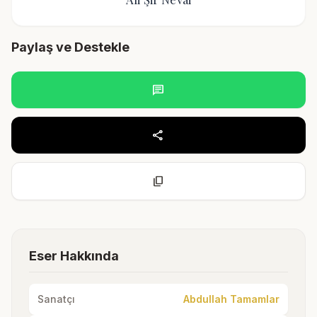
Paylaş ve Destekle
chat
share
content_copy
Eser Hakkında
Sanatçı
Abdullah Tamamlar