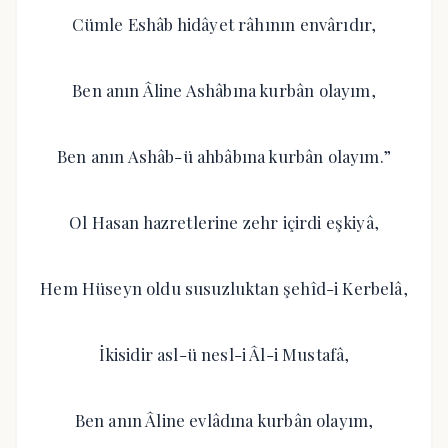
Cümle Eshâb hidâyet râhının envârıdır,
Ben anın Âline Ashâbına kurbân olayım,
Ben anın Ashâb-ü ahbâbına kurbân olayım.”
Ol Hasan hazretlerine zehr içirdi eşkiyâ,
Hem Hüseyn oldu susuzluktan şehîd-i Kerbelâ,
İkisidir asl-ü nesl-i Âl-i Mustafâ,
Ben anın Âline evlâdına kurbân olayım,