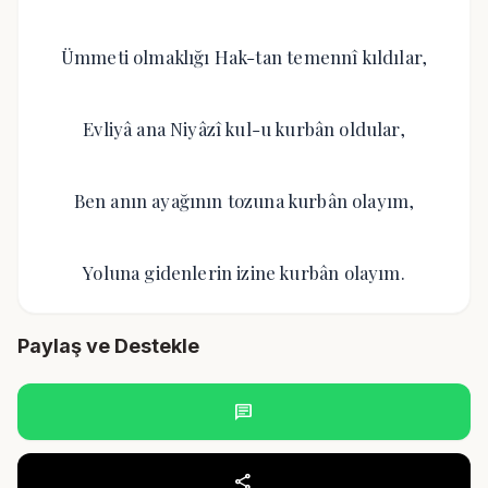
Ümmeti olmaklığı Hak-tan temennî kıldılar,
Evliyâ ana Niyâzî kul-u kurbân oldular,
Ben anın ayağının tozuna kurbân olayım,
Yoluna gidenlerin izine kurbân olayım.
Paylaş ve Destekle
chat
share