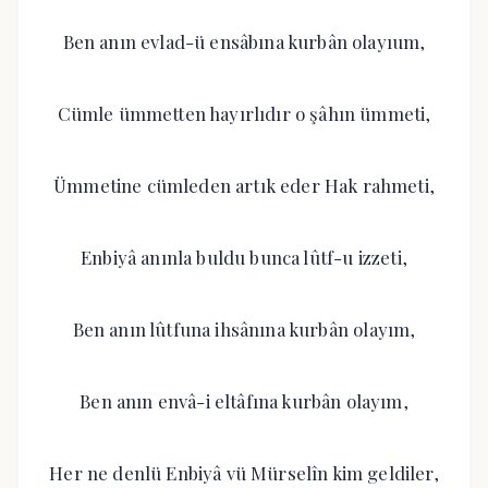
Ben anın evlad-ü ensâbına kurbân olayıum,
Cümle ümmetten hayırlıdır o şâhın ümmeti,
Ümmetine cümleden artık eder Hak rahmeti,
Enbiyâ anınla buldu bunca lûtf-u izzeti,
Ben anın lûtfuna ihsânına kurbân olayım,
Ben anın envâ-i eltâfına kurbân olayım,
Her ne denlü Enbiyâ vü Mürselîn kim geldiler,