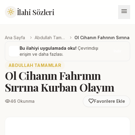
menu
İlahi Sözleri
light_mode
chevron_right
chevron_right
Ana Sayfa
Abdullah Tamamlar
Ol Cihanın Fahrının Sırrına 
Bu ilahiyi uygulamada oku!
Çevrimdışı
İndir
erişim ve daha fazlası.
ABDULLAH TAMAMLAR
Ol Cihanın Fahrının
Sırrına Kurban Olayım
favorite_border
visibility
46 Okunma
Favorilere Ekle