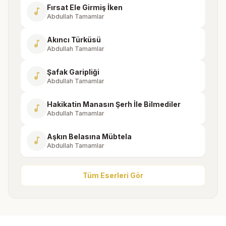
Fırsat Ele Girmiş İken
music_note
Abdullah Tamamlar
Akıncı Türküsü
music_note
Abdullah Tamamlar
Şafak Garipliği
music_note
Abdullah Tamamlar
Hakikatin Manasın Şerh İle Bilmediler
music_note
Abdullah Tamamlar
Aşkın Belasına Mübtela
music_note
Abdullah Tamamlar
Tüm Eserleri Gör