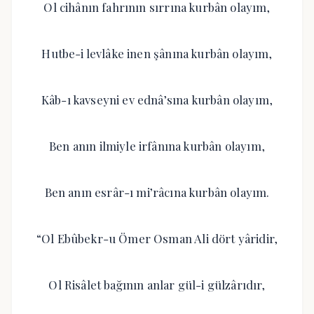
Ol cihânın fahrının sırrına kurbân olayım,
Hutbe-i levlâke inen şânına kurbân olayım,
Kâb-ı kavseyni ev ednâ’sına kurbân olayım,
Ben anın ilmiyle irfânına kurbân olayım,
Ben anın esrâr-ı mi’râcına kurbân olayım.
“Ol Ebûbekr-u Ömer Osman Ali dört yâridir,
Ol Risâlet bağının anlar gül-i gülzârıdır,