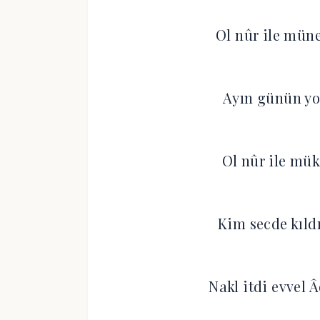
Ol nûr ile müne
Ayın günün yoğ
Ol nûr ile mük
Kim secde kıld
Nakl itdi evvel 