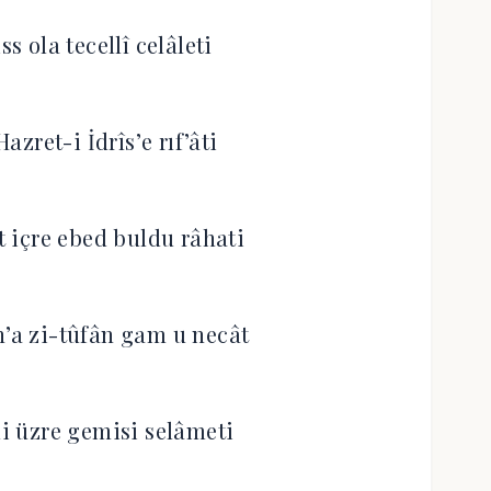
ss ola tecellî celâleti
azret-i İdrîs’e rıf’âti
t içre ebed buldu râhati
h’a zi-tûfân gam u necât
 üzre gemisi selâmeti