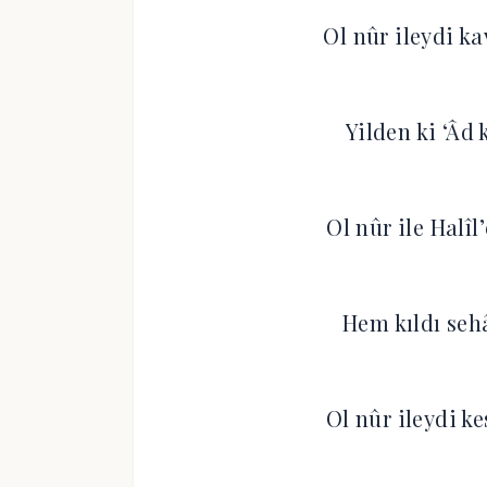
Ol nûr ileydi k
Yilden ki ‘Âd 
Ol nûr ile Halî
Hem kıldı sehâ
Ol nûr ileydi k