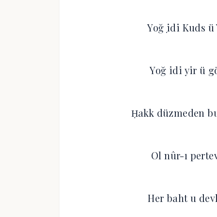
Yoğ ̣idi Kuds ü
Yoğ idi yir ü g
Ḥakk düzmeden bu 
Ol nûr-ı perte
Her baht u devl