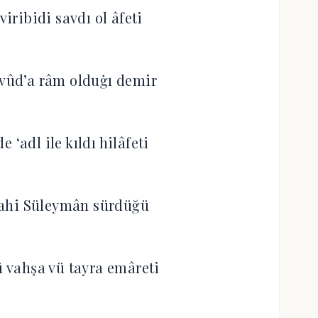
viribidi savdı ol âfeti
âvûd’a râm olduġı demir
 ‘adl ile kıldı hilâfeti
dahi Süleymân sürdüğü
 vahşa vü tayra emâreti