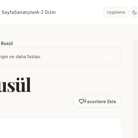
dark_mode
 Sayfa
Sanatçılar
A-Z Dizin
Uygulama
 Rusül
işim ve daha fazlası.
İndir
usül
favorite_border
Favorilere Ekle