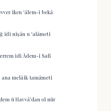
vver iken ‘âlem-i bekâ
 idi nişân u ‘alâmeti
errem idi Âdem-i Safî
ı ana melâik tamâmeti
Âdem ü Havvâ’dan ol nûr