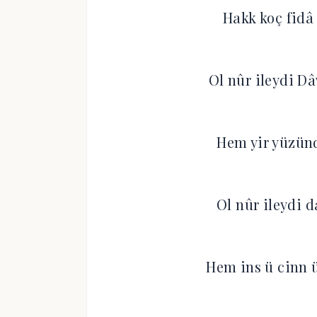
Hakk koç fidâ 
Ol nûr ileydi D
Hem yir yüzünde
Ol nûr ileydi 
Hem ins ü cinn ü