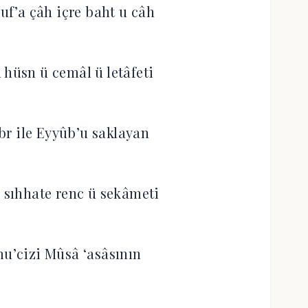
suf’a çâh içre baht u câh
 hüsn ü cemâl ü letâfeti
abr ile Eyyûb’u saklayan
sıhhate renc ü sekâmeti
mu’cizi Mûsâ ‘asâsının