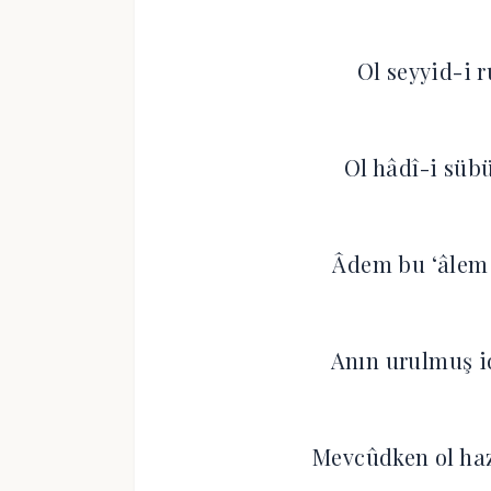
Ol seyyid-i r
Ol hâdî-i sübü
Âdem bu ‘âlem
Anın urulmuş id
Mevcûdken ol haz