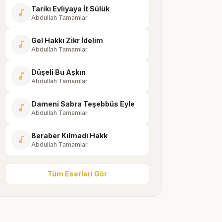
Tarikı Evliyaya İt Sülük
music_note
Abdullah Tamamlar
Gel Hakkı Zikr İdelim
music_note
Abdullah Tamamlar
Düşeli Bu Aşkın
music_note
Abdullah Tamamlar
Dameni Sabra Teşebbüs Eyle
music_note
Abdullah Tamamlar
Beraber Kılmadı Hakk
music_note
Abdullah Tamamlar
Tüm Eserleri Gör