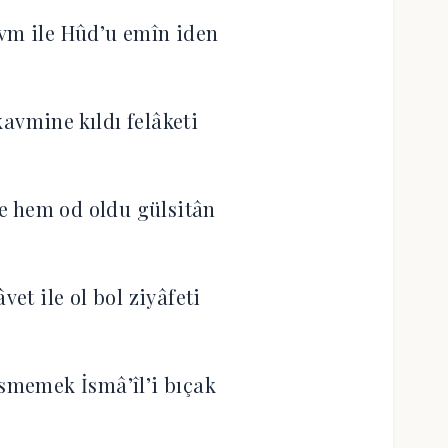
avm ile Hûd’u emîn iden
kavmine kıldı felâketi
l’e hem od oldu gülsitân
vet ile ol bol ziyâfeti
esmemek İsmâ’îl’i bıçak