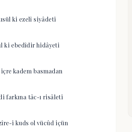
usül ki ezelî siyâdeti
l ki ebedîdir hidâyeti
 içre kadem basmadan
i farkına tâc-ı risâleti
îre-i kuds ol vücûd içün