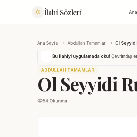
İlahi Sözleri
light_mode
Ana
chevron_right
chevron_right
Ana Sayfa
Abdullah Tamamlar
Ol Seyyidi
Bu ilahiyi uygulamada oku!
Çevrimdışı er
ABDULLAH TAMAMLAR
Ol Seyyidi R
visibility
54 Okunma