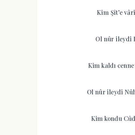
Kim Şît’e vâri
Ol nûr ileydi H
Kim kaldı cenne
Ol nûr ileydi Nû
Kim kondu Cûdi