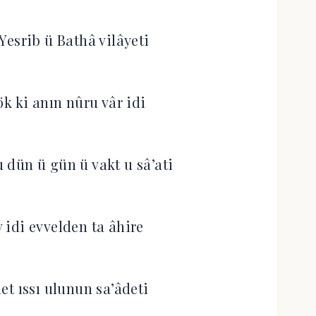
 Yesrib ü Bathâ vilâyeti
ök ki anın nûru vâr idi
dün ü gün ü vakt u sâ’ati
v idi evvelden ta âhire
et ıssı ulunun sa’âdeti