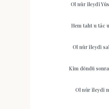
Ol nûr ileydi Yû
Hem taht u tâc u
Ol nûr ileydi s
Kim döndü sonra 
Ol nûr ileydi 