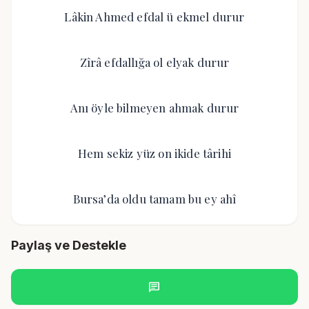
Lâkin Ahmed efdal ü ekmel durur
Zîrâ efdallığa ol elyak durur
Anı öyle bilmeyen ahmak durur
Hem sekiz yüz on ikide târihi
Bursa’da oldu tamam bu ey ahî
Paylaş ve Destekle
chat