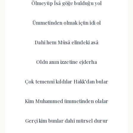
Ölmeyüp Îsâ göğe bulduğu yol
Ümmetinden olmak içün idi ol
Dahî hem Mûsâ elindeki asâ
Oldu anın izzetine ejderha
Çok temennî kıldılar Hakk’dan bular
Kim Muhammed ümmetinden olalar
Gerçi kim bunlar dahî mürsel durur