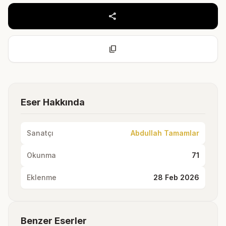
share
content_copy
Eser Hakkında
Sanatçı
Abdullah Tamamlar
Okunma
71
Eklenme
28 Feb 2026
Benzer Eserler