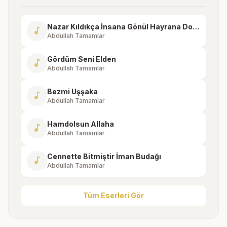
Nazar Kıldıkça İnsana Gönül Hayrana Dolanır
music_note
Abdullah Tamamlar
Gördüm Seni Elden
music_note
Abdullah Tamamlar
Bezmi Uşşaka
music_note
Abdullah Tamamlar
Hamdolsun Allaha
music_note
Abdullah Tamamlar
Cennette Bitmiştir İman Budağı
music_note
Abdullah Tamamlar
Tüm Eserleri Gör