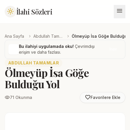
menu
İlahi Sözleri
light_mode
chevron_right
chevron_right
Ana Sayfa
Abdullah Tamamlar
Ölmeyüp İsa Göğe Bulduğu 
Bu ilahiyi uygulamada oku!
Çevrimdışı
İndir
erişim ve daha fazlası.
ABDULLAH TAMAMLAR
Ölmeyüp İsa Göğe
Bulduğu Yol
favorite_border
visibility
71 Okunma
Favorilere Ekle