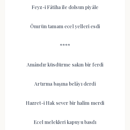
Feyz-i Fâtiha ile dolsun piyâle
Ömrün tamam ecel yelleri esdi
****
Amândır küsdürme sakın bir ferdi
Artırma başına belâyı derdi
Hazret-i Hak sever bir halîm merdi
Ecel melekleri kapuyu basdı