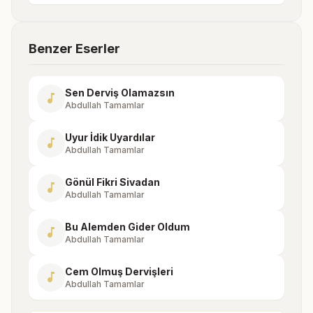
Benzer Eserler
Sen Derviş Olamazsın
music_note
Abdullah Tamamlar
Uyur İdik Uyardılar
music_note
Abdullah Tamamlar
Gönül Fikri Sivadan
music_note
Abdullah Tamamlar
Bu Alemden Gider Oldum
music_note
Abdullah Tamamlar
Cem Olmuş Dervişleri
music_note
Abdullah Tamamlar