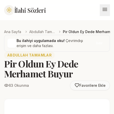
menu
İlahi Sözleri
light_mode
chevron_right
chevron_right
Ana Sayfa
Abdullah Tamamlar
Pir Oldun Ey Dede Merhamet
Bu ilahiyi uygulamada oku!
Çevrimdışı
İndir
erişim ve daha fazlası.
ABDULLAH TAMAMLAR
Pir Oldun Ey Dede
Merhamet Buyur
favorite_border
visibility
63 Okunma
Favorilere Ekle