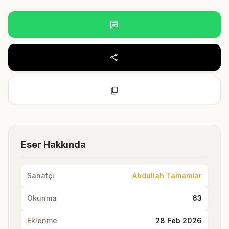
chat
share
content_copy
Eser Hakkında
Sanatçı
Abdullah Tamamlar
Okunma
63
Eklenme
28 Feb 2026