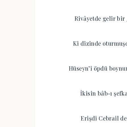
Rivâyetde gelir bir
Ki dizinde oturmuş
Hüseyn’i öpdü boynu
İkisin bâb-ı şefk
Erişdi Cebrail de