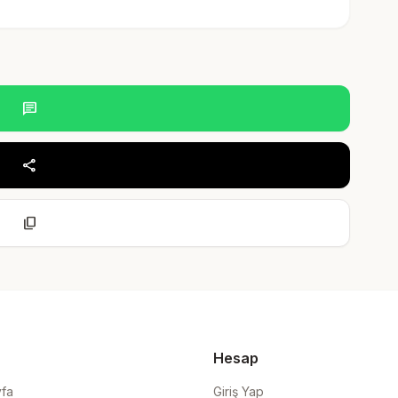
chat
share
content_copy
Hesap
yfa
Giriş Yap