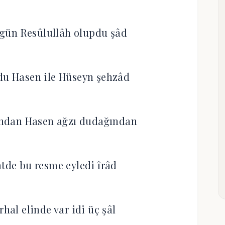
 gün Resûlullâh olupdu şâd
du Hasen ile Hüseyn şehzâd
ndan Hasen ağzı dudağından
atde bu resme eyledi îrâd
rhal elinde var idi üç şâl