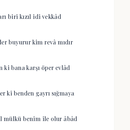
arı biri kızıl idi vekkâd
der buyurur kim revâ mıdır
n ki bana karşı öper evlâd
er ki benden gayrı sığmaya
 mülkü benim ile olur âbâd