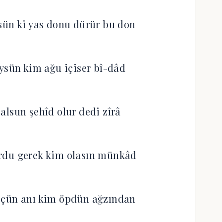
sün ki yas donu dürür bu don
ysün kim ağu içiser bî-dâd
alsun şehîd olur dedi zîrâ
rdu gerek kim olasın münkâd
’çün anı kim öpdün ağzından