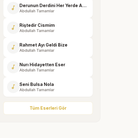
Derunun Derdini Her Yerde Açma
music_note
Abdullah Tamamlar
Riştedir Cismim
music_note
Abdullah Tamamlar
Rahmet Ayı Geldi Bize
music_note
Abdullah Tamamlar
Nurı Hidayetten Eser
music_note
Abdullah Tamamlar
Seni Bulsa Nola
music_note
Abdullah Tamamlar
Tüm Eserleri Gör