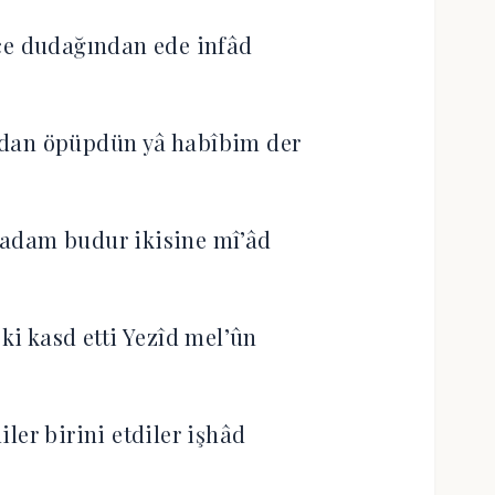
çe dudağından ede infâd
dan öpüpdün yâ habîbim der
adam budur ikisine mî’âd
ki kasd etti Yezîd mel’ûn
iler birini etdiler işhâd