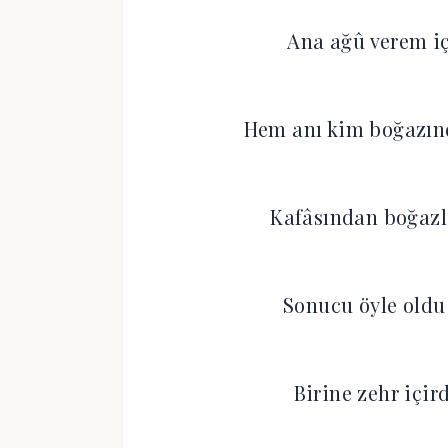
Ana ağû verem i
Hem anı kim boğazın
Kafâsından boğazl
Sonucu öyle oldu 
Birine zehr içird