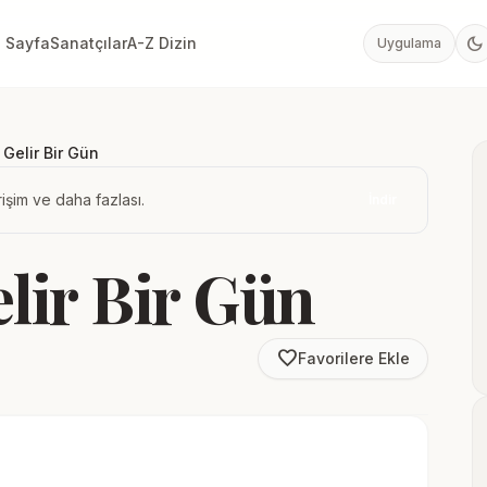
dark_mode
 Sayfa
Sanatçılar
A-Z Dizin
Uygulama
Gelir Bir Gün
işim ve daha fazlası.
İndir
lir Bir Gün
favorite_border
Favorilere Ekle