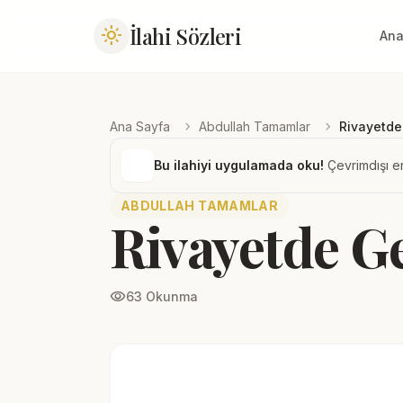
İlahi Sözleri
light_mode
Ana
chevron_right
chevron_right
Ana Sayfa
Abdullah Tamamlar
Rivayetde 
Bu ilahiyi uygulamada oku!
Çevrimdışı er
ABDULLAH TAMAMLAR
Rivayetde Ge
visibility
63 Okunma