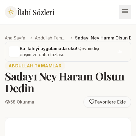
menu
İlahi Sözleri
light_mode
chevron_right
chevron_right
Ana Sayfa
Abdullah Tamamlar
Sadayı Ney Haram Olsun De
Bu ilahiyi uygulamada oku!
Çevrimdışı
İndir
erişim ve daha fazlası.
ABDULLAH TAMAMLAR
Sadayı Ney Haram Olsun
Dedin
favorite_border
visibility
58 Okunma
Favorilere Ekle