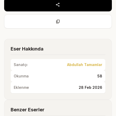
share
content_copy
Eser Hakkında
Sanatçı
Abdullah Tamamlar
Okunma
58
Eklenme
28 Feb 2026
Benzer Eserler