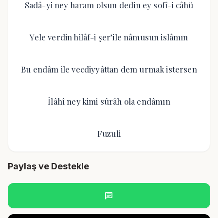
Sadâ-yi ney haram olsun dedin ey sofî-i câhü
Yele verdin hilâf-i şer’ile nâmusun islâmın
Bu endâm ile vecdiyyâttan dem urmak istersen
İlâhî ney kimi sûrâh ola endâmın
Fuzuli
Paylaş ve Destekle
chat