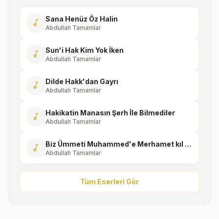
Sana Henüz Öz Halin
music_note
Abdullah Tamamlar
Sun'i Hak Kim Yok İken
music_note
Abdullah Tamamlar
Dilde Hakk'dan Gayrı
music_note
Abdullah Tamamlar
Hakikatin Manasın Şerh İle Bilmediler
music_note
Abdullah Tamamlar
Biz Ümmeti Muhammed'e Merhamet kıl Ya Rabbena
music_note
Abdullah Tamamlar
Tüm Eserleri Gör