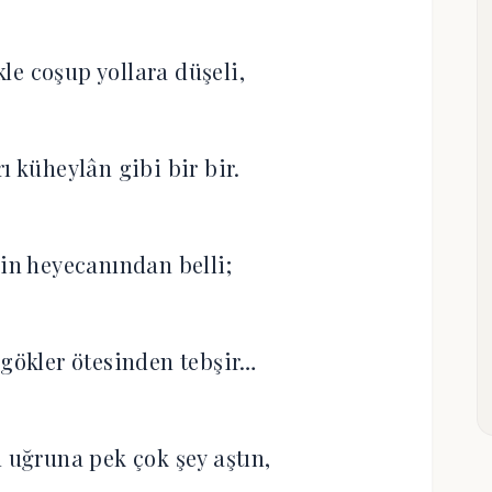
le coşup yollara düşeli,
ı küheylân gibi bir bir.
n heyecanından belli;
 gökler ötesinden tebşir…
uğruna pek çok şey aştın,