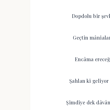
Dopdolu bir şevk
Geçtin mânialar
Encâma ereceği
Şahlan ki geliyor
Şimdiye dek dâvân 