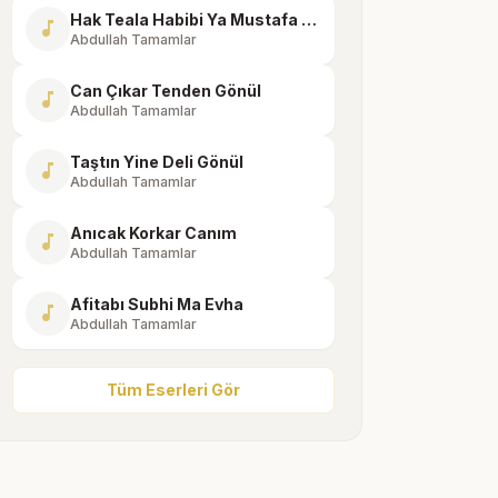
Hak Teala Habibi Ya Mustafa Muhammed
music_note
Abdullah Tamamlar
Can Çıkar Tenden Gönül
music_note
Abdullah Tamamlar
Taştın Yine Deli Gönül
music_note
Abdullah Tamamlar
Anıcak Korkar Canım
music_note
Abdullah Tamamlar
Afitabı Subhi Ma Evha
music_note
Abdullah Tamamlar
Tüm Eserleri Gör