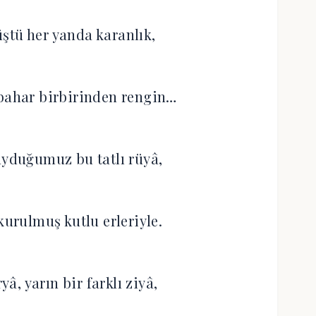
düştü her yanda karanlık,
 bahar birbirinden rengin…
uyduğumuz bu tatlı rüyâ,
kurulmuş kutlu erleriyle.
â, yarın bir farklı ziyâ,