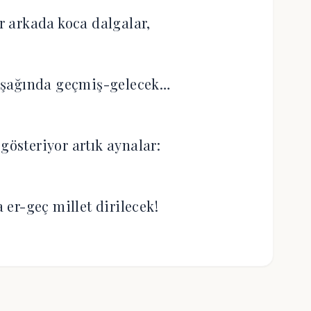
 arkada koca dalgalar,
uşağında geçmiş-gelecek…
gösteriyor artık aynalar:
er-geç millet dirilecek!