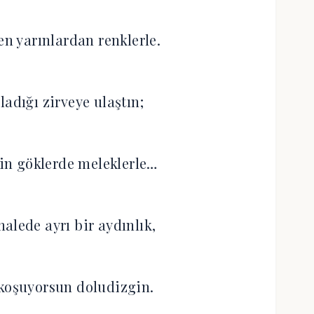
en yarınlardan renklerle.
ladığı zirveye ulaştın;
in göklerde meleklerle…
alede ayrı bir aydınlık,
 koşuyorsun doludizgin.