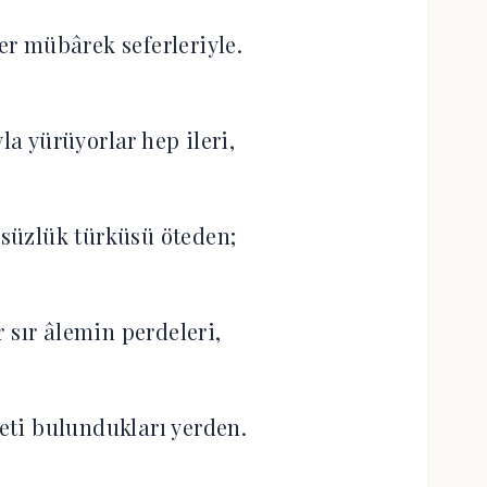
er mübârek seferleriyle.
la yürüyorlar hep ileri,
süzlük türküsü öteden;
r sır âlemin perdeleri,
ti bulundukları yerden.