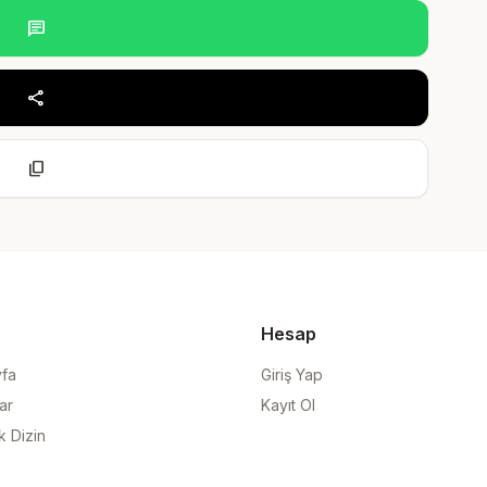
chat
share
content_copy
Hesap
yfa
Giriş Yap
ar
Kayıt Ol
k Dizin