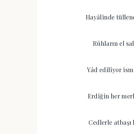
Hayâlinde tüllen
Rûhların el sal
Yâd ediliyor ism
Erdiğin her merh
Cedlerle atbaşı