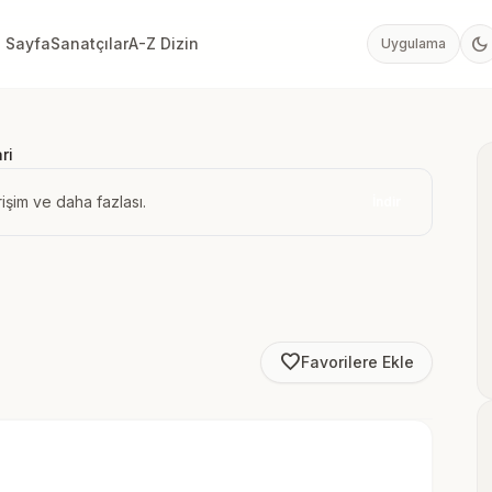
dark_mode
 Sayfa
Sanatçılar
A-Z Dizin
Uygulama
ri
işim ve daha fazlası.
İndir
favorite_border
Favorilere Ekle