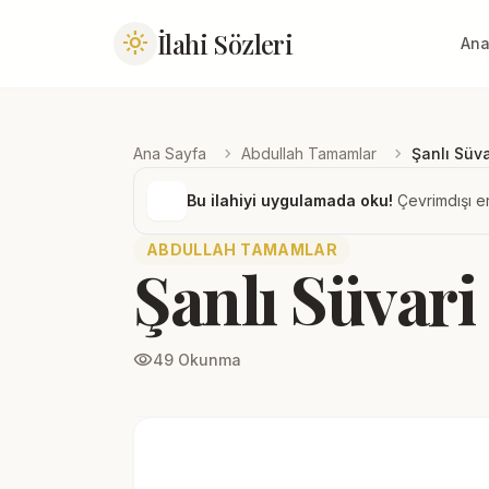
İlahi Sözleri
light_mode
Ana
chevron_right
chevron_right
Ana Sayfa
Abdullah Tamamlar
Şanlı Süva
Bu ilahiyi uygulamada oku!
Çevrimdışı er
ABDULLAH TAMAMLAR
Şanlı Süvari
visibility
49 Okunma