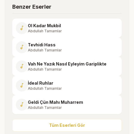
Benzer Eserler
Ol Kadar Mukbil
music_note
Abdullah Tamamlar
Tevhidi Hass
music_note
Abdullah Tamamlar
Vah Ne Yazık Nasıl Eyleyim Gariplikte
music_note
Abdullah Tamamlar
İdeal Ruhlar
music_note
Abdullah Tamamlar
Geldi Çün Mahı Muharrem
music_note
Abdullah Tamamlar
Tüm Eserleri Gör