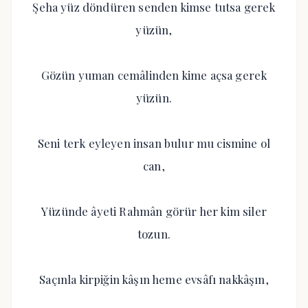
Şeha yüz döndüren senden kimse tutsa gerek
yüzün,
Gözün yuman cemâlinden kime açsa gerek
yüzün.
Seni terk eyleyen insan bulur mu cismine ol
can,
Yüzünde âyeti Rahmân görür her kim siler
tozun.
Saçınla kirpiğin kâşın heme evsâfı nakkâşın,