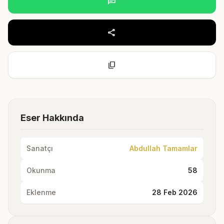
chat
share
content_copy
Eser Hakkında
Sanatçı
Abdullah Tamamlar
Okunma
58
Eklenme
28 Feb 2026