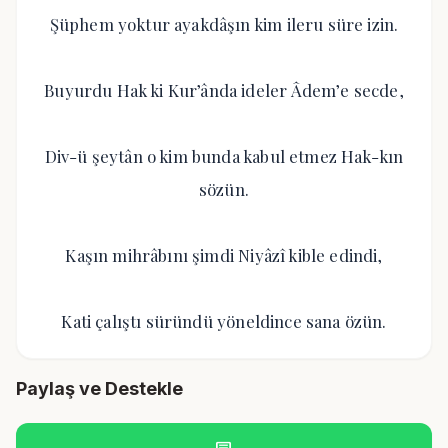
Şüphem yoktur ayakdâşın kim ileru süre izin.
Buyurdu Hak ki Kur’ânda ideler Âdem’e secde,
Div-ü şeytân o kim bunda kabul etmez Hak-kın
sözün.
Kaşın mihrâbını şimdi Niyâzî kible edindi,
Kati çalıştı süründü yöneldince sana özün.
Paylaş ve Destekle