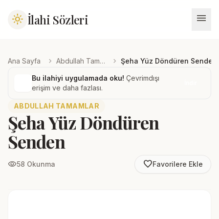
menu
İlahi Sözleri
light_mode
chevron_right
chevron_right
Ana Sayfa
Abdullah Tamamlar
Şeha Yüz Döndüren Senden
Bu ilahiyi uygulamada oku!
Çevrimdışı
İndir
erişim ve daha fazlası.
ABDULLAH TAMAMLAR
Şeha Yüz Döndüren
Senden
favorite_border
visibility
58 Okunma
Favorilere Ekle