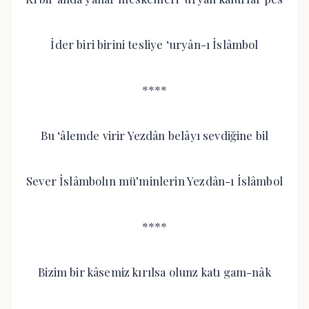
İder biri birini tesliye ‘uryân-ı İslâmbol
****
Bu ‘âlemde virir Yezdân belâyı sevdiğine bil
Sever İslâmbolın mü’minlerin Yezdân-ı İslâmbol
****
Bizim bir kâsemiz kırılsa olunz katı gam-nâk