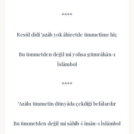
****
Resûl didi ‘azâb yok âhiretde ümmetime hîç
Bu ümmetden değil mi yohsa gümrâhân-ı
İslâmbol
****
‘Azâbı ümmetin dünyâda çekdiği belâlardır
Bu ümmetden değil mi sâhib-i îmân-ı İslâmbol