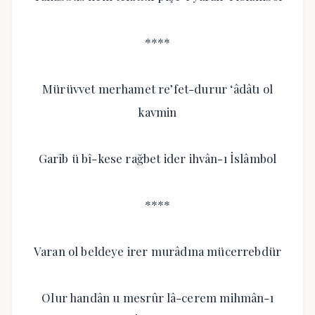
****
Mürüvvet merhamet re’fet-durur ‘âdâtı ol
kavmin
Garîb ü bî-kese rağbet ider ihvân-ı İslâmbol
****
Varan ol beldeye irer murâdına mücerrebdür
Olur handân u mesrûr lâ-cerem mihmân-ı