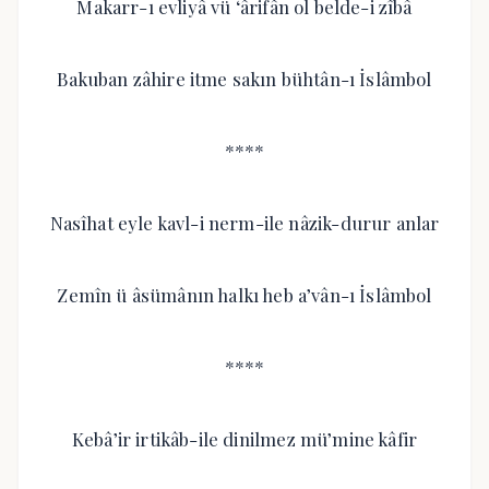
Makarr-ı evliyâ vü ‘ârifân ol belde-i zîbâ
Bakuban zâhire itme sakın bühtân-ı İslâmbol
****
Nasîhat eyle kavl-i nerm-ile nâzik-durur anlar
Zemîn ü âsümânın halkı heb a’vân-ı İslâmbol
****
Kebâ’ir irtikâb-ile dinilmez mü’mine kâfir