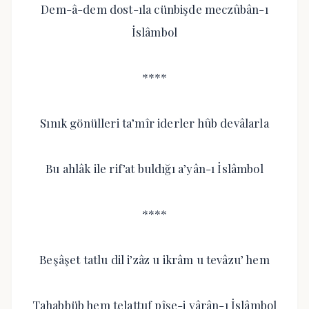
Dem-â-dem dost-ıla cünbişde meczûbân-ı
İslâmbol
****
Sınık gönülleri ta’mîr iderler hûb devâlarla
Bu ahlâk ile rif’at buldığı a’yân-ı İslâmbol
****
Beşâşet tatlu dil i’zâz u ikrâm u tevâzu’ hem
Tahabbüb hem telattuf pîşe-i yârân-ı İslâmbol