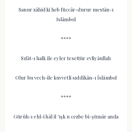
Sanur zâhid ki heb füccâr-durur mestân-ı
Islâmbol
****
Sıfât-ı halk ile eyler tesettür evliyâullah
Olur bu vech-ile kuvvetli sıddîkân-ı İslâmbol
****
Gürûh-ı ehl-i hâl il ‘ışk u cezbe bî-şümâr anda