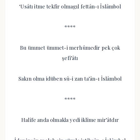
‘Usâtı itme tekfir olmagıl fettân-ı İslâmbol
****
Bu ümmet ümmet-i merhûmedir pek çok
şefî’âtı
Sakın olma idüben sû-i zan ta’ân-ı İslâmbol
****
Halîfe anda olmakla yedi iklîme mir’âtdır