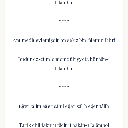
İslâmbol
****
Anı medh eylemişdir on sekiz bin ‘âlemin fahri
Budur ez-cümle memdûhiyyete bürhân-ı
İslâmbol
****
Eğer ‘âlim eğer câhil eğer sâlih eğer tâlih
Tarîk ehli fakır ü tâcir ü hâkân-ı İslâmbol