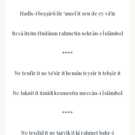
Hadîs-i beşşirû ile ‘amel it sen de ey vâ’iz
Recâ itsün Hudânın rahmetin sekrân-ı İslâmbol
****
Ne tenfîr it ne ta’sîr it hemân teysîr ü tebşîr it
Ne taknît it ümîdi kesmesün meccân-ı İslâmbol
****
Ne teşdîd it ne tazyîk it ki rahmet bahr-i