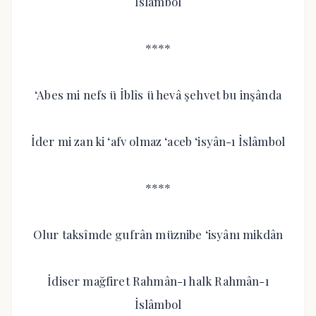
İslâmbol
****
‘Abes mi nefs ü İblîs ü hevâ şehvet bu inşânda
İder mi zan ki ‘afv olmaz ‘aceb ‘isyân-ı İslâmbol
****
Olur taksîmde gufrân müznibe ‘isyânı mikdân
İdiser mağfiret Rahmân-ı halk Rahmân-ı
İslâmbol