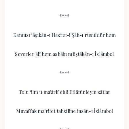
****
Kamusı ‘âşıkân-ı Hazret-i Şâh-ı rüsüldür hem
Severler âlî hem ashâbı müştâkân-ı İslâmbol
****
Tolu ‘ilm ü ma’ârif ehli Eflâtûnleyin zâtlar
Muvaffak ma’rifet tahsîline insân-ı İslâmbol