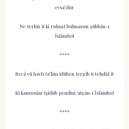
evsa’dur
Ne terhîs it ki ruhsat bulmasun şübbân-ı
İslâmbol
****
Recâ vü havfı ta’lîm idüben tergîb ü tehdîd it
Ki kansunlar işidüb pendini ‘atşân-ı İslâmbol
****