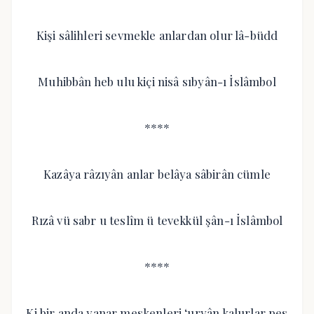
Kişi sâlihleri sevmekle anlardan olur lâ-büdd
Muhibbân heb ulu kiçi nisâ sıbyân-ı İslâmbol
****
Kazâya râzıyân anlar belâya sâbirân cümle
Rızâ vü sabr u teslîm ü tevekkül şân-ı İslâmbol
****
Ki bir anda yanar meskenleri ‘uryân kalurlar pes