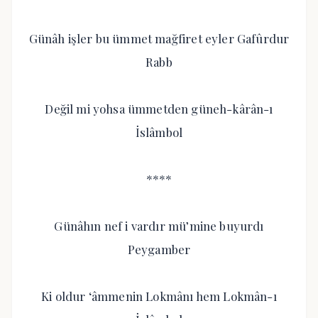
Günâh işler bu ümmet mağfiret eyler Gafûrdur
Rabb
Değil mi yohsa ümmetden güneh-kârân-ı
İslâmbol
****
Günâhın nef i vardır mü’mine buyurdı
Peygamber
Ki oldur ‘âmmenin Lokmânı hem Lokmân-ı