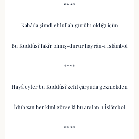
****
Kabâda şimdi ehlullah gürûhı oldığı içün
Bu Kuddûsî fakîr olmış-durur hayrân-ı İslâmbol
****
Hayâ eyler bu Kuddûsî zelîl çârşûda gezmekden
İdüb zan her kimi görse ki bu arslan-ı İslâmbol
****