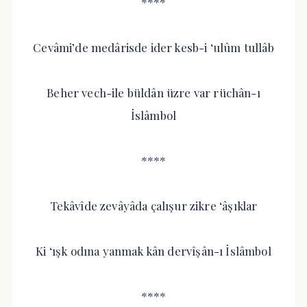
****
Cevâmi’de medârisde ider kesb-i ‘ulûm tullâb
Beher vech-ile büldân üzre var rüchân-ı
İslâmbol
****
Tekâvîde zevâyâda çalışur zikre ‘âşıklar
Ki ‘ışk odına yanmak kân dervîşân-ı İslâmbol
****