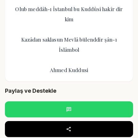
Olub meddâh-ı İstanbul bu Kuddûsî hakîr dir
kim
Kazâdan saklasun Mevlâ bülenddir şân-ı
İslâmbol
Ahmed Kuddusi
Paylaş ve Destekle
chat
share