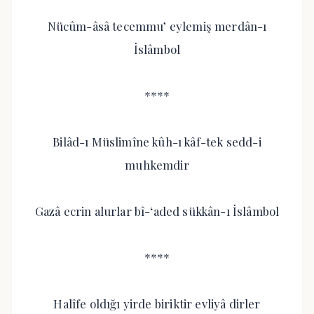
Nücûm-âsâ tecemmu’ eylemiş merdân-ı
İslâmbol
****
Bilâd-ı Müslimîne kûh-ı kâf-tek sedd-i
muhkemdir
Gazâ ecrin alurlar bî-‘aded sükkân-ı İslâmbol
****
Halîfe oldığı yirde biriktir evliyâ dirler