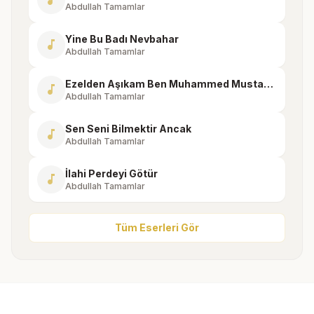
music_note
Abdullah Tamamlar
Yine Bu Badı Nevbahar
music_note
Abdullah Tamamlar
Ezelden Aşıkam Ben Muhammed Mustafa'ya
music_note
Abdullah Tamamlar
Sen Seni Bilmektir Ancak
music_note
Abdullah Tamamlar
İlahi Perdeyi Götür
music_note
Abdullah Tamamlar
Tüm Eserleri Gör