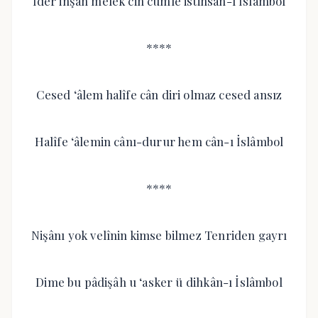
İder inşân melek cin cümle istihsân-ı İslâmbol
****
Cesed ‘âlem halîfe cân diri olmaz cesed ansız
Halîfe ‘âlemin cânı-durur hem cân-ı İslâmbol
****
Nişânı yok velînin kimse bilmez Tenriden gayrı
Dime bu pâdişâh u ‘asker ü dihkân-ı İslâmbol