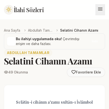
menu
İlahi Sözleri
light_mode
chevron_right
chevron_right
Ana Sayfa
Abdullah Tamamlar
Selatini Cihanın Azamı
Bu ilahiyi uygulamada oku!
Çevrimdışı
İndir
erişim ve daha fazlası.
ABDULLAH TAMAMLAR
Selatini Cihanın Azamı
favorite_border
visibility
49 Okunma
Favorilere Ekle
Selâtîn-i cihânın a’zamı sultân-ı İslâmbol