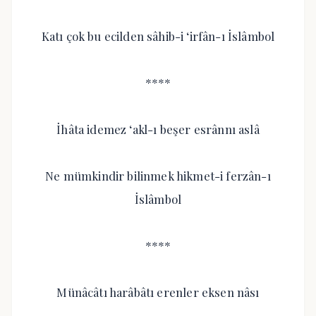
Katı çok bu ecilden sâhib-i ‘irfân-ı İslâmbol
****
İhâta idemez ‘akl-ı beşer esrânnı aslâ
Ne mümkindir bilinmek hikmet-i ferzân-ı
İslâmbol
****
Münâcâtı harâbâtı erenler eksen nâsı