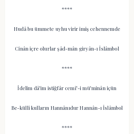
****
Hudâ bu ümmete uyhu virir imiş cehennemde
Cinân içre olurlar şâd-mân giryân-ı İslâmbol
****
İdelim dâ’im istiğfâr cemî’-i mü’minân içün
Be-küllî kulların Hannânıdur Hannân-ı İslâmbol
****