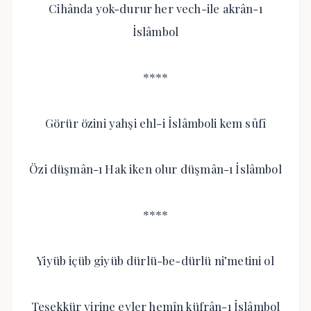
Cihânda yok-durur her vech-ile akrân-ı
İslâmbol
****
Görür özini yahşi ehl-i İslâmboli kem sûfî
Özi düşmân-ı Hak iken olur düşmân-ı İslâmbol
****
Yiyüb içüb giyüb dürlü-be-dürlü ni’metini ol
Teşekkür yirine eyler hemîn küfrân-ı İslâmbol