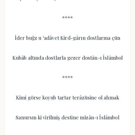
****
İder buğz u ‘adâvet Kird-gârın dostlarına çün
Kubâb altında dostlarla gezer dostân-ı İslâmbol
****
Kimi görse koyub tartar terâzüsine ol ahmak
Sanursın ki virilmiş destine mîzân-ı İslâmbol