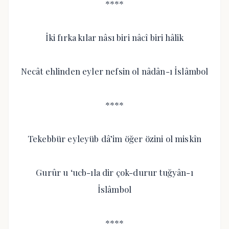
****
İki fırka kılar nâsı biri nâcî biri hâlik
Necât ehlinden eyler nefsin ol nâdân-ı İslâmbol
****
Tekebbür eyleyüb dâ’im öğer özini ol miskîn
Gurûr u ‘ucb-ıla dir çok-durur tuğyân-ı
İslâmbol
****