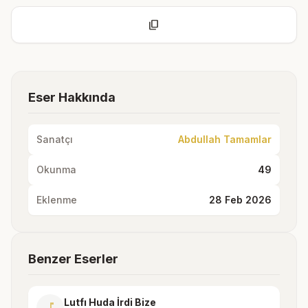
content_copy
Eser Hakkında
Sanatçı
Abdullah Tamamlar
Okunma
49
Eklenme
28 Feb 2026
Benzer Eserler
Lutfı Huda İrdi Bize