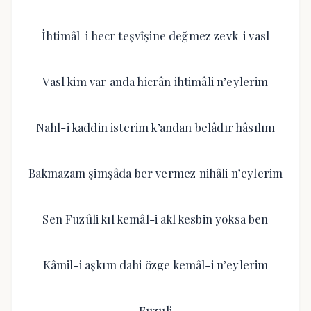
İhtimâl-i hecr teşvîşine değmez zevk-i vasl
Vasl kim var anda hicrân ihtimâli n’eylerim
Nahl-i kaddin isterim k’andan belâdır hâsılım
Bakmazam şimşâda ber vermez nihâli n’eylerim
Sen Fuzûli kıl kemâl-i akl kesbin yoksa ben
Kâmil-i aşkım dahi özge kemâl-i n’eylerim
Fuzuli