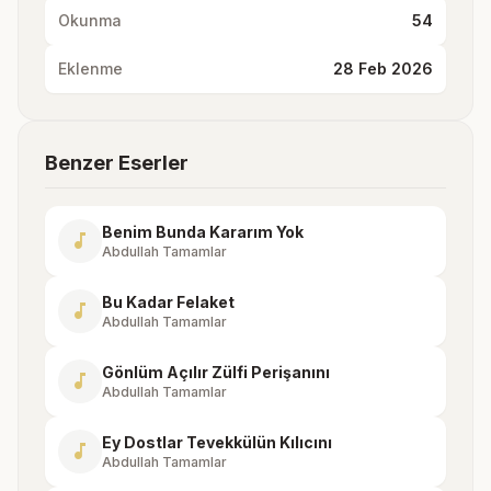
Okunma
54
Eklenme
28 Feb 2026
Benzer Eserler
Benim Bunda Kararım Yok
music_note
Abdullah Tamamlar
Bu Kadar Felaket
music_note
Abdullah Tamamlar
Gönlüm Açılır Zülfi Perişanını
music_note
Abdullah Tamamlar
Ey Dostlar Tevekkülün Kılıcını
music_note
Abdullah Tamamlar