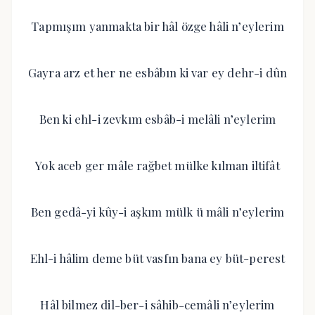
Tapmışım yanmakta bir hâl özge hâli n’eylerim
Gayra arz et her ne esbâbın ki var ey dehr-i dûn
Ben ki ehl-i zevkım esbâb-i melâli n’eylerim
Yok aceb ger mâle rağbet mülke kılman iltifât
Ben gedâ-yi kûy-i aşkım mülk ü mâli n’eylerim
Ehl-i hâlim deme büt vasfın bana ey büt-perest
Hâl bilmez dil-ber-i sâhib-cemâli n’eylerim