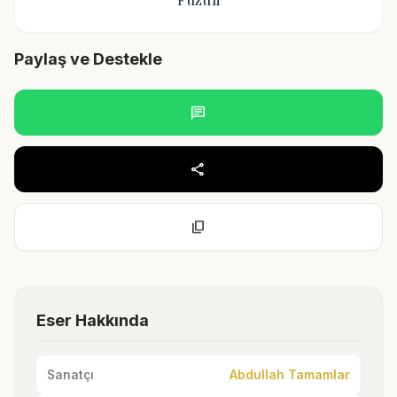
Paylaş ve Destekle
chat
share
content_copy
Eser Hakkında
Sanatçı
Abdullah Tamamlar