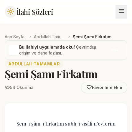
menu
İlahi Sözleri
light_mode
chevron_right
chevron_right
Ana Sayfa
Abdullah Tamamlar
Şemi Şamı Firkatım
Bu ilahiyi uygulamada oku!
Çevrimdışı
İndir
erişim ve daha fazlası.
ABDULLAH TAMAMLAR
Şemi Şamı Firkatım
favorite_border
visibility
54 Okunma
Favorilere Ekle
Şem-i şâm-i fırkatım subh-i visâli n’eylerim