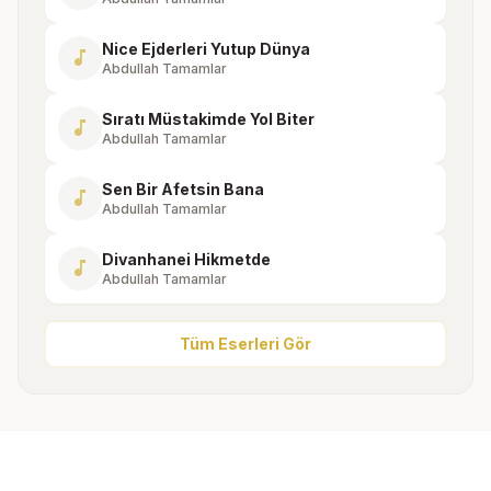
Nice Ejderleri Yutup Dünya
music_note
Abdullah Tamamlar
Sıratı Müstakimde Yol Biter
music_note
Abdullah Tamamlar
Sen Bir Afetsin Bana
music_note
Abdullah Tamamlar
Divanhanei Hikmetde
music_note
Abdullah Tamamlar
Tüm Eserleri Gör