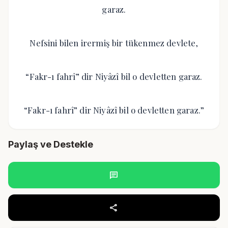
garaz.
Nefsini bilen irermiş bir tükenmez devlete,
“Fakr-ı fahrî” dir Niyâzî bil o devletten garaz.
“Fakr-ı fahrî” dir Niyâzî bil o devletten garaz.”
Paylaş ve Destekle
chat
share