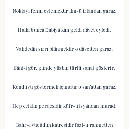
Noktayı fehm eylemektir ilm-ü irfândan garaz.
Halkı bunca Enbiyâ kim geldi dâvet eyledi,
Vahdedin sırrı bilinmektir o dâvetten garaz.
Sâni-i gör, günde yüzbin türlü sanat gösterir,
Kendüyü göstermek içündür o san’attan garaz.
Hep celâlin perdesidir küfr-ü isyândan murad,
Bahr-ı vücûdun katresidir fazl-u rahmetten