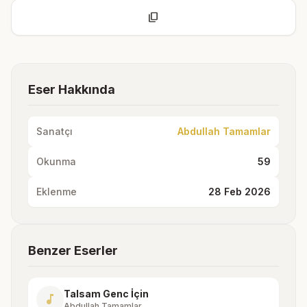
content_copy
Eser Hakkında
Sanatçı
Abdullah Tamamlar
Okunma
59
Eklenme
28 Feb 2026
Benzer Eserler
Talsam Genc İçin
music_note
Abdullah Tamamlar