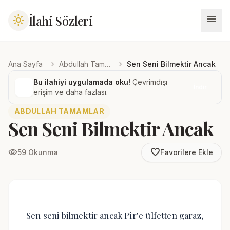
menu
İlahi Sözleri
light_mode
chevron_right
chevron_right
Ana Sayfa
Abdullah Tamamlar
Sen Seni Bilmektir Ancak
Bu ilahiyi uygulamada oku!
Çevrimdışı
İndir
erişim ve daha fazlası.
ABDULLAH TAMAMLAR
Sen Seni Bilmektir Ancak
favorite_border
visibility
59 Okunma
Favorilere Ekle
Sen seni bilmektir ancak Pîr’e ülfetten garaz,