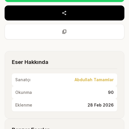
share
content_copy
Eser Hakkında
Sanatçı
Abdullah Tamamlar
Okunma
90
Eklenme
28 Feb 2026