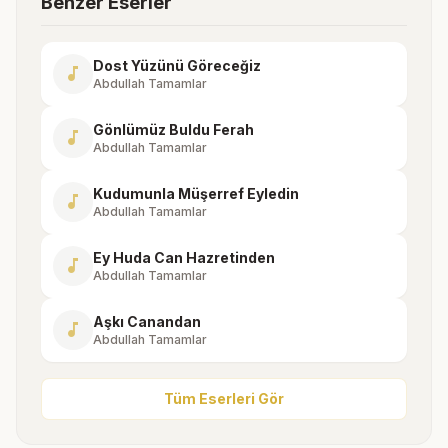
Benzer Eserler
Dost Yüzünü Göreceğiz
music_note
Abdullah Tamamlar
Gönlümüz Buldu Ferah
music_note
Abdullah Tamamlar
Kudumunla Müşerref Eyledin
music_note
Abdullah Tamamlar
Ey Huda Can Hazretinden
music_note
Abdullah Tamamlar
Aşkı Canandan
music_note
Abdullah Tamamlar
Tüm Eserleri Gör