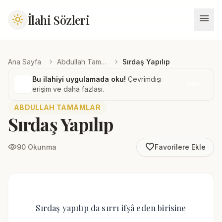
menu
İlahi Sözleri
light_mode
chevron_right
chevron_right
Ana Sayfa
Abdullah Tamamlar
Sırdaş Yapılıp
Bu ilahiyi uygulamada oku!
Çevrimdışı
İndir
erişim ve daha fazlası.
ABDULLAH TAMAMLAR
Sırdaş Yapılıp
favorite_border
visibility
90 Okunma
Favorilere Ekle
Sırdaş yapılıp da sırrı ifşâ eden birisine