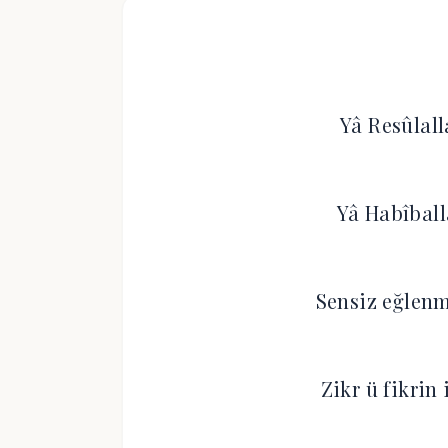
Yâ Resûlall
Yâ Habîball
Sensiz eğlen
Zikr ü fikrin