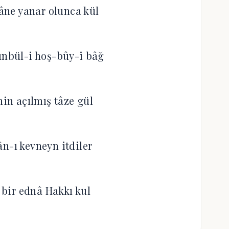
ne yanar olunca kül
ünbül-i hoş-bûy-i bâğ
nin açılmış tâze gül
ân-ı kevneyn itdiler
bir ednâ Hakkı kul