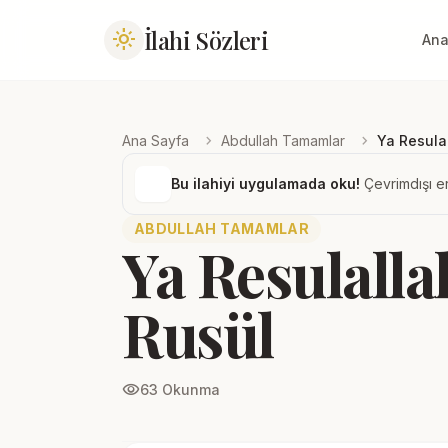
İlahi Sözleri
light_mode
Ana
chevron_right
chevron_right
Ana Sayfa
Abdullah Tamamlar
Ya Resula
Bu ilahiyi uygulamada oku!
Çevrimdışı er
ABDULLAH TAMAMLAR
Ya Resulalla
Rusül
visibility
63 Okunma