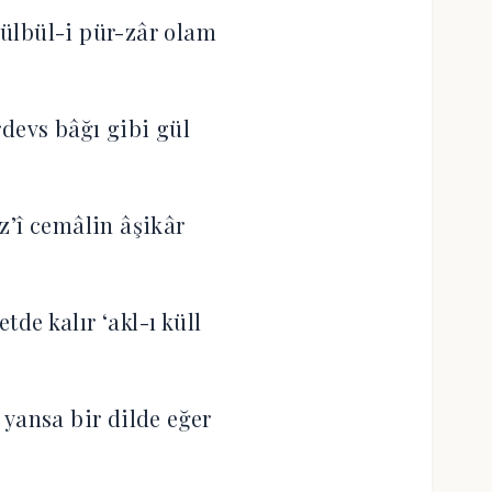
ülbül-i pür-zâr olam
rdevs bâğı gibi gül
z’î cemâlin âşikâr
etde kalır ‘akl-ı küll
 yansa bir dilde eğer