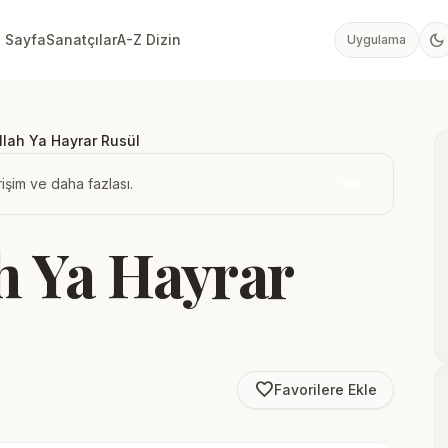
dark_mode
 Sayfa
Sanatçılar
A-Z Dizin
Uygulama
llah Ya Hayrar Rusül
işim ve daha fazlası.
İndir
h Ya Hayrar
favorite_border
Favorilere Ekle