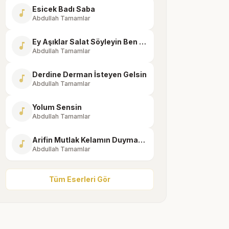
Esicek Badı Saba
music_note
Abdullah Tamamlar
Ey Aşıklar Salat Söyleyin Ben Söyleyeyim
music_note
Abdullah Tamamlar
Derdine Derman İsteyen Gelsin
music_note
Abdullah Tamamlar
Yolum Sensin
music_note
Abdullah Tamamlar
Arifin Mutlak Kelamın Duymaya İrfan Gerek
music_note
Abdullah Tamamlar
Tüm Eserleri Gör