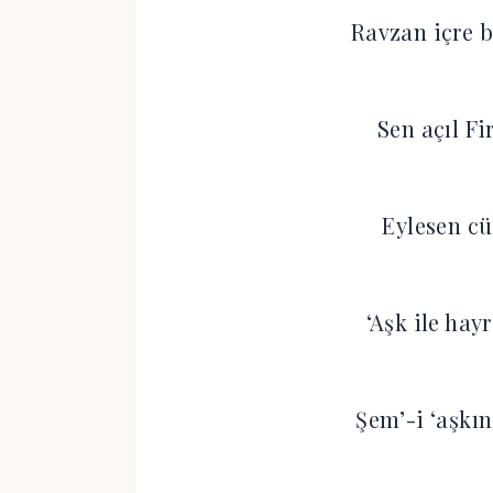
Ravzan içre b
Sen açıl Fi
Eylesen cü
‘Aşk ile hayr
Şem’-i ‘aşkın