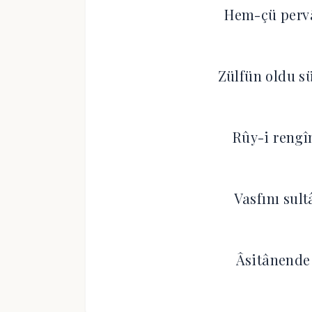
Hem-çü pervâ
Zülfün oldu s
Rûy-i rengî
Vasfını sult
Âsitânende 