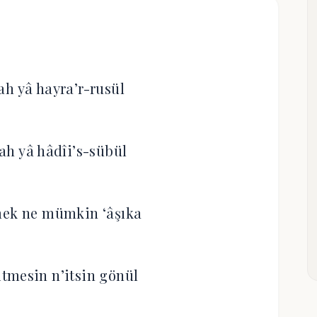
ah yâ hayra’r-rusül
ah yâ hâdîi’s-sübül
mek ne mümkin ‘âşıka
 itmesin n’itsin gönül