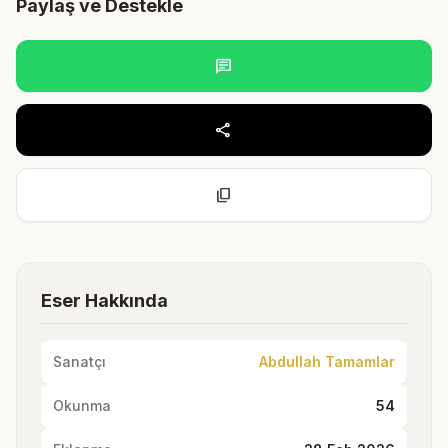
Paylaş ve Destekle
chat
share
content_copy
Eser Hakkında
Sanatçı
Abdullah Tamamlar
Okunma
54