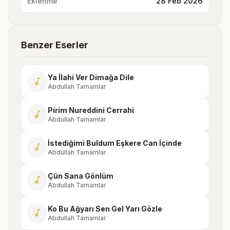
Eklenme
28 Feb 2026
Benzer Eserler
Ya İlahi Ver Dimağa Dile
music_note
Abdullah Tamamlar
Pirim Nureddini Cerrahi
music_note
Abdullah Tamamlar
İstediğimi Buldum Eşkere Can İçinde
music_note
Abdullah Tamamlar
Çün Sana Gönlüm
music_note
Abdullah Tamamlar
Ko Bu Ağyarı Sen Gel Yarı Gözle
music_note
Abdullah Tamamlar