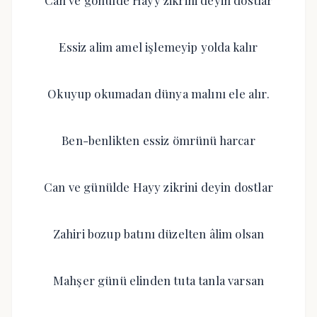
Can ve gönülde Hayy zikrini deyin dostlar
Essiz alim amel işlemeyip yolda kalır
Okuyup okumadan dünya malını ele alır.
Ben-benlikten essiz ömrünü harcar
Can ve günülde Hayy zikrini deyin dostlar
Zahiri bozup batını düzelten âlim olsan
Mahşer günü elinden tuta tanla varsan