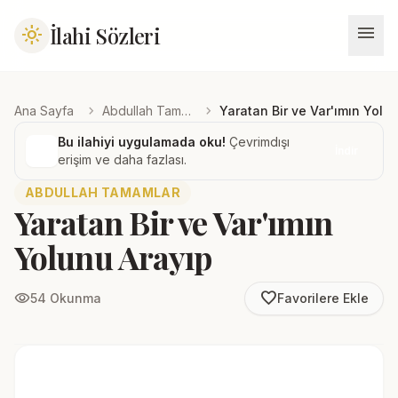
menu
İlahi Sözleri
light_mode
chevron_right
chevron_right
Ana Sayfa
Abdullah Tamamlar
Yaratan Bir ve Var'ımın Yolu
Bu ilahiyi uygulamada oku!
Çevrimdışı
İndir
erişim ve daha fazlası.
ABDULLAH TAMAMLAR
Yaratan Bir ve Var'ımın
Yolunu Arayıp
favorite_border
visibility
54 Okunma
Favorilere Ekle