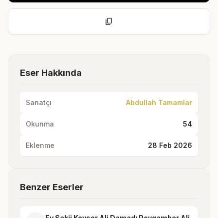
content_copy
Eser Hakkında
Sanatçı
Abdullah Tamamlar
Okunma
54
Eklenme
28 Feb 2026
Benzer Eserler
Ey Sakii Kevser Ali Damadı Peygamber Ali