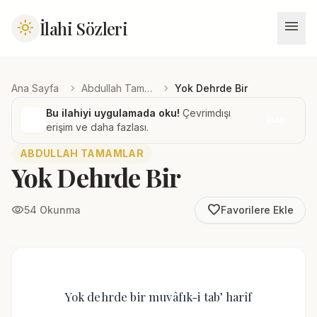
menu
İlahi Sözleri
light_mode
chevron_right
chevron_right
Ana Sayfa
Abdullah Tamamlar
Yok Dehrde Bir
Bu ilahiyi uygulamada oku!
Çevrimdışı
İndir
erişim ve daha fazlası.
ABDULLAH TAMAMLAR
Yok Dehrde Bir
favorite_border
visibility
54 Okunma
Favorilere Ekle
Yok dehrde bir muvâfık-i tab’ harîf