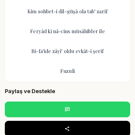
Kim sohbet-i dil-güşâ ola tab’ zarîf
Feryâd ki nâ-cins müsâhibler ile
Bî-fa’ide zâyi’ oldu evkât-i şerif
Fuzuli
Paylaş ve Destekle
chat
share