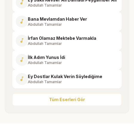
music_note
Abdullah Tamamlar
Bana Mevlamdan Haber Ver
music_note
Abdullah Tamamlar
İrfan Olamaz Mektebe Varmakla
music_note
Abdullah Tamamlar
İlk Adım Yunus İdi
music_note
Abdullah Tamamlar
Ey Dostlar Kulak Verin Söylediğime
music_note
Abdullah Tamamlar
Tüm Eserleri Gör