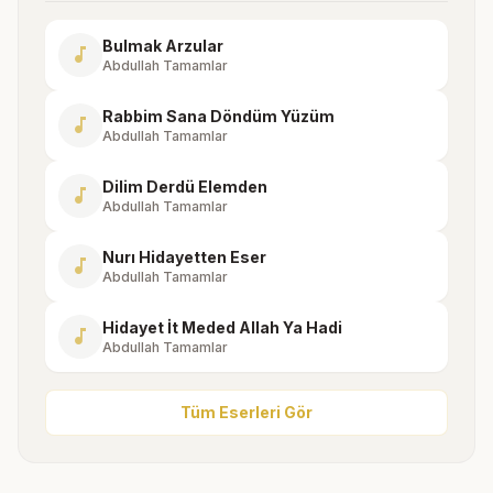
Bulmak Arzular
music_note
Abdullah Tamamlar
Rabbim Sana Döndüm Yüzüm
music_note
Abdullah Tamamlar
Dilim Derdü Elemden
music_note
Abdullah Tamamlar
Nurı Hidayetten Eser
music_note
Abdullah Tamamlar
Hidayet İt Meded Allah Ya Hadi
music_note
Abdullah Tamamlar
Tüm Eserleri Gör