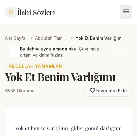
menu
İlahi Sözleri
light_mode
chevron_right
chevron_right
Ana Sayfa
Abdullah Tamamlar
Yok Et Benim Varlığımı
Bu ilahiyi uygulamada oku!
Çevrimdışı
İndir
erişim ve daha fazlası.
ABDULLAH TAMAMLAR
Yok Et Benim Varlığımı
favorite_border
visibility
58 Okunma
Favorilere Ekle
Yok et benim varlığımı, gider gönül darlığımı