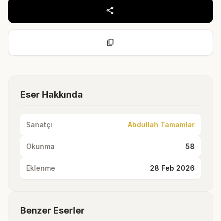
share
content_copy
Eser Hakkında
Sanatçı
Abdullah Tamamlar
Okunma
58
Eklenme
28 Feb 2026
Benzer Eserler