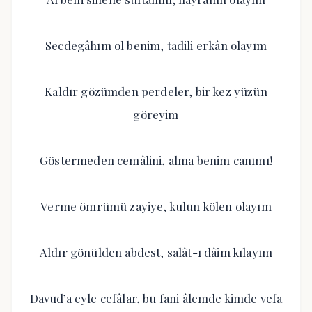
Secdegâhım ol benim, tadili erkân olayım
Kaldır gözümden perdeler, bir kez yüzün
göreyim
Göstermeden cemâlini, alma benim canımı!
Verme ömrümü zayiye, kulun kölen olayım
Aldır gönülden abdest, salât-ı dâim kılayım
Davud’a eyle cefâlar, bu fani âlemde kimde vefa