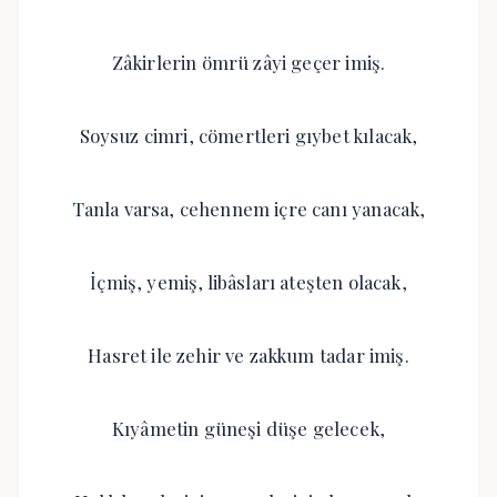
Zâkirlerin ömrü zâyi geçer imiş.
Soysuz cimri, cömertleri gıybet kılacak,
Tanla varsa, cehennem içre canı yanacak,
İçmiş, yemiş, libâsları ateşten olacak,
Hasret ile zehir ve zakkum tadar imiş.
Kıyâmetin güneşi düşe gelecek,