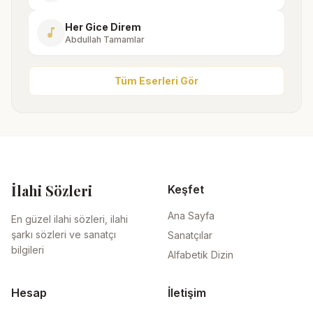
Her Gice Direm
music_note
Abdullah Tamamlar
Tüm Eserleri Gör
İlahi Sözleri
Keşfet
Ana Sayfa
En güzel ilahi sözleri, ilahi
şarkı sözleri ve sanatçı
Sanatçılar
bilgileri
Alfabetik Dizin
Hesap
İletişim