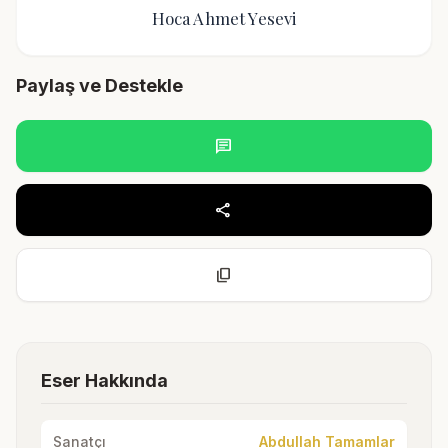
Hoca Ahmet Yesevi
Paylaş ve Destekle
chat
share
content_copy
Eser Hakkında
Sanatçı
Abdullah Tamamlar