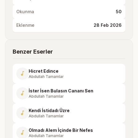
Okunma
50
Eklenme
28 Feb 2026
Benzer Eserler
Hicret Edince
music_note
Abdullah Tamamlar
İster İsen Bulasın Cananı Sen
music_note
Abdullah Tamamlar
Kendi İstidadı Üzre
music_note
Abdullah Tamamlar
Olmadı Alem İçinde Bir Nefes
music_note
Abdullah Tamamlar