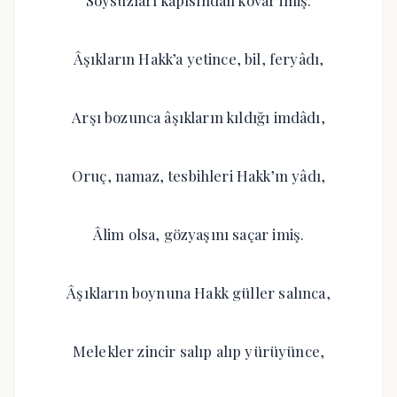
Soysuzları kapısından kovar imiş.
Âşıkların Hakk’a yetince, bil, feryâdı,
Arşı bozunca âşıkların kıldığı imdâdı,
Oruç, namaz, tesbihleri Hakk’ın yâdı,
Âlim olsa, gözyaşını saçar imiş.
Âşıkların boynuna Hakk güller salınca,
Melekler zincir salıp alıp yürüyünce,