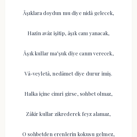
Âşıklara doydun mu diye nidâ gelecek,
Hazin avâz işitip, âşık canı yanacak,
Âşık kullar ma’şuk diye canın verecek,
Vâ-veyletâ, nedâmet diye durur imiş.
Halka içine cimri girse, sohbet olmaz,
Zâkir kullar zikrederek feyz alamaz,
O sohbetden erenlerin kokusu gelmez,