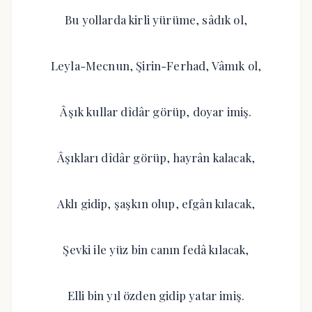
Bu yollarda kirli yürüme, sâdık ol,
Leyla-Mecnun, Şirin-Ferhad, Vâmık ol,
Âşık kullar dîdâr görüp, doyar imiş.
Âşıkları dîdâr görüp, hayrân kalacak,
Aklı gidip, şaşkın olup, efgân kılacak,
Şevki ile yüz bin canın fedâ kılacak,
Elli bin yıl özden gidip yatar imiş.