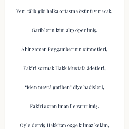
Yeni tâlib gibi halka ortasına özünü vuracak,
Garîblerin izini alıp öper imiş.
Âhir zaman Peygamberinin sünnetleri,
Fakîri sormak Hakk Mustafa âdetleri,
“Men mevtâ gariben” diye hadisleri,
Fakîri soran iman ile varır imiş.
Öyle derviş Hakk’tan özge kılmaz kelâm,