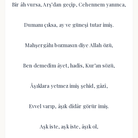
Bir âh vursa, Arş’dan geçip, Cehennem yanınca,
Dumanı çıksa, ay ve güneşi tutar imiş.
Mahşergâhı bozmasın diye Allah özü,
Ben demedim âyet, hadis, Kur’an sözü,
Âşıklara yetmez imiş şehid, gâzî,
Evvel varıp, âşık dîdâr görür imiş.
Aşk iste, aşk iste, âşık ol,