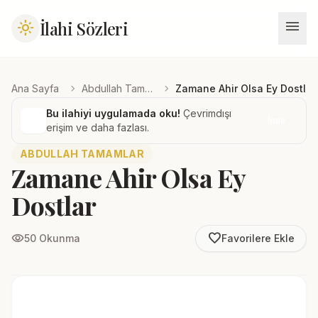
menu
İlahi Sözleri
light_mode
chevron_right
chevron_right
Ana Sayfa
Abdullah Tamamlar
Zamane Ahir Olsa Ey Dostlar
Bu ilahiyi uygulamada oku!
Çevrimdışı
İndir
erişim ve daha fazlası.
ABDULLAH TAMAMLAR
Zamane Ahir Olsa Ey
Dostlar
favorite_border
visibility
50 Okunma
Favorilere Ekle