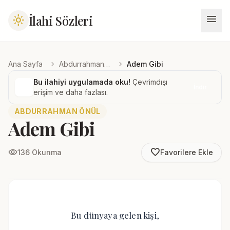
menu
İlahi Sözleri
light_mode
chevron_right
chevron_right
Ana Sayfa
Abdurrahman Önül
Adem Gibi
Bu ilahiyi uygulamada oku!
Çevrimdışı
İndir
erişim ve daha fazlası.
ABDURRAHMAN ÖNÜL
Adem Gibi
favorite_border
visibility
136 Okunma
Favorilere Ekle
Bu dünyaya gelen kişi,