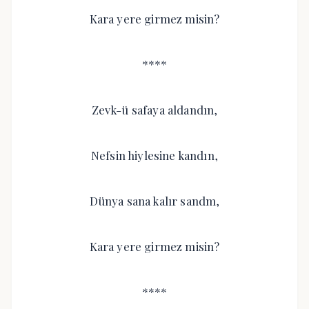
Kara yere girmez misin?
****
Zevk-ü safaya aldandın,
Nefsin hiylesine kandın,
Dünya sana kalır sandm,
Kara yere girmez misin?
****