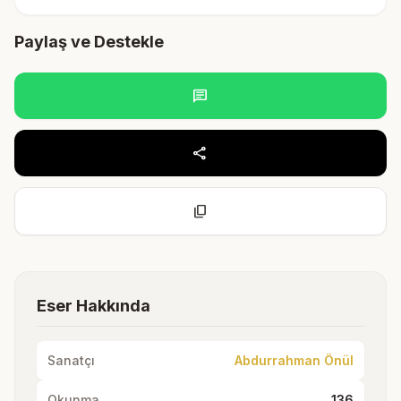
Paylaş ve Destekle
chat
share
content_copy
Eser Hakkında
Sanatçı
Abdurrahman Önül
Okunma
136