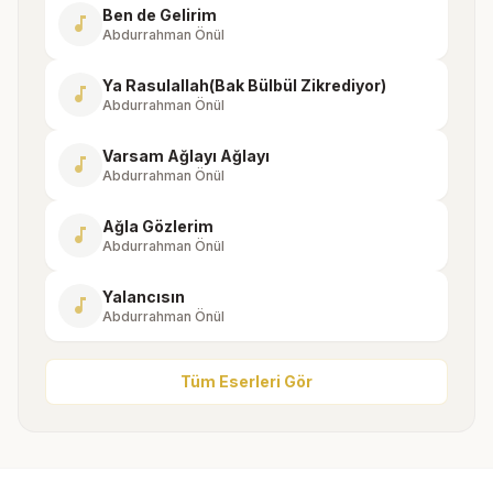
Ben de Gelirim
music_note
Abdurrahman Önül
Ya Rasulallah(Bak Bülbül Zikrediyor)
music_note
Abdurrahman Önül
Varsam Ağlayı Ağlayı
music_note
Abdurrahman Önül
Ağla Gözlerim
music_note
Abdurrahman Önül
Yalancısın
music_note
Abdurrahman Önül
Tüm Eserleri Gör