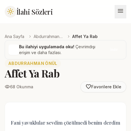
menu
İlahi Sözleri
light_mode
chevron_right
chevron_right
Ana Sayfa
Abdurrahman Önül
Affet Ya Rab
Bu ilahiyi uygulamada oku!
Çevrimdışı
İndir
erişim ve daha fazlası.
ABDURRAHMAN ÖNÜL
Affet Ya Rab
favorite_border
visibility
68 Okunma
Favorilere Ekle
Fani yavuklular sevdim çözülmedi benim derdim