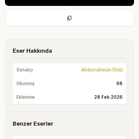
content_copy
Eser Hakkında
Sanatçı
Abdurrahman Önül
Okunma
68
Eklenme
28 Feb 2026
Benzer Eserler