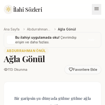
menu
İlahi Sözleri
light_mode
chevron_right
chevron_right
Ana Sayfa
Abdurrahman Önül
Ağla Gönül
Bu ilahiyi uygulamada oku!
Çevrimdışı
İndir
erişim ve daha fazlası.
ABDURRAHMAN ÖNÜL
Ağla Gönül
favorite_border
visibility
113 Okunma
Favorilere Ekle
Bir garipsin şu dünyada gülme gülme ağla