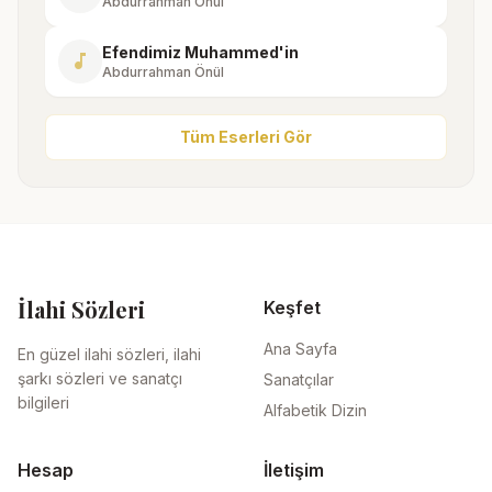
Abdurrahman Önül
Efendimiz Muhammed'in
music_note
Abdurrahman Önül
Tüm Eserleri Gör
İlahi Sözleri
Keşfet
Ana Sayfa
En güzel ilahi sözleri, ilahi
şarkı sözleri ve sanatçı
Sanatçılar
bilgileri
Alfabetik Dizin
Hesap
İletişim