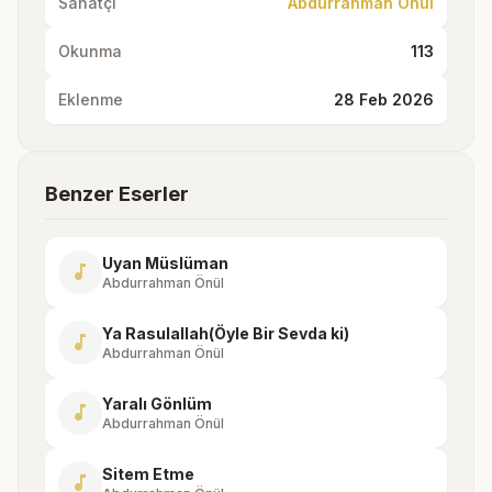
Sanatçı
Abdurrahman Önül
Okunma
113
Eklenme
28 Feb 2026
Benzer Eserler
Uyan Müslüman
music_note
Abdurrahman Önül
Ya Rasulallah(Öyle Bir Sevda ki)
music_note
Abdurrahman Önül
Yaralı Gönlüm
music_note
Abdurrahman Önül
Sitem Etme
music_note