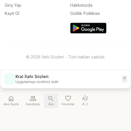
Giriş Yap
Hakkımızda
Kayıt Ol
Gizlilik Politikası
© 2026 İlahi Sözleri - Tüm hakları saklıdır.
Kral İlahi Sözleri
close
İndir
Uygulamayı ücretsiz indir
home
people
search
favorite
sort_by_alpha
Ana Sayfa
Sanatçılar
Ara
Favoriler
A-Z