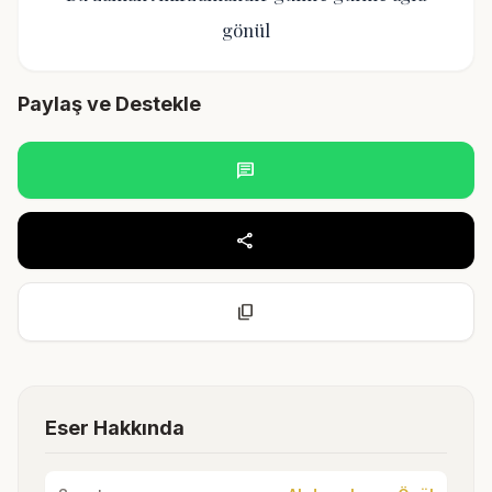
gönül
Paylaş ve Destekle
chat
share
content_copy
Eser Hakkında