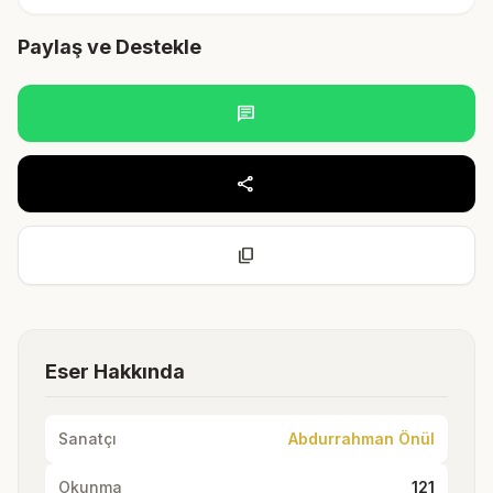
Paylaş ve Destekle
chat
share
content_copy
Eser Hakkında
Sanatçı
Abdurrahman Önül
Okunma
121