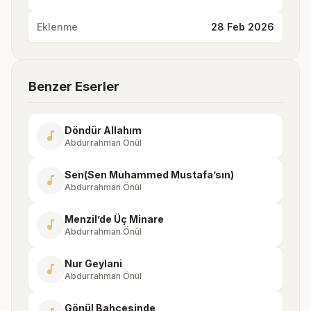
Eklenme
28 Feb 2026
Benzer Eserler
Döndür Allahım
music_note
Abdurrahman Önül
Sen(Sen Muhammed Mustafa’sın)
music_note
Abdurrahman Önül
Menzil’de Üç Minare
music_note
Abdurrahman Önül
Nur Geylani
music_note
Abdurrahman Önül
Gönül Bahçesinde