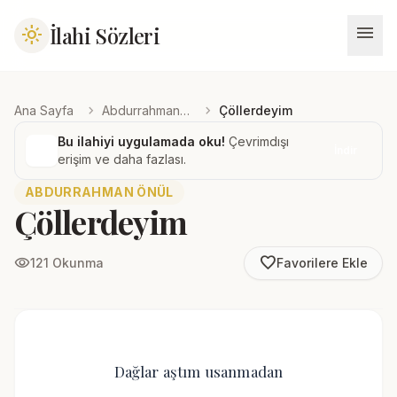
menu
İlahi Sözleri
light_mode
chevron_right
chevron_right
Ana Sayfa
Abdurrahman Önül
Çöllerdeyim
Bu ilahiyi uygulamada oku!
Çevrimdışı
İndir
erişim ve daha fazlası.
ABDURRAHMAN ÖNÜL
Çöllerdeyim
favorite_border
visibility
121 Okunma
Favorilere Ekle
Dağlar aştım usanmadan