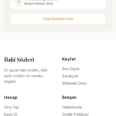
music_note
Abdurrahman Önül
Tüm Eserleri Gör
İlahi Sözleri
Keşfet
Ana Sayfa
En güzel ilahi sözleri, ilahi
şarkı sözleri ve sanatçı
Sanatçılar
bilgileri
Alfabetik Dizin
Hesap
İletişim
Giriş Yap
Hakkımızda
Kayıt Ol
Gizlilik Politikası