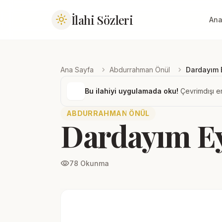
İlahi Sözleri
light_mode
Ana
chevron_right
chevron_right
Ana Sayfa
Abdurrahman Önül
Dardayım 
Bu ilahiyi uygulamada oku!
Çevrimdışı er
ABDURRAHMAN ÖNÜL
Dardayım Ey
visibility
78 Okunma