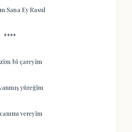
ım Sana Ey Rasul
****
zim bi çareyim
 yanmış yüreğim
canımı vereyim