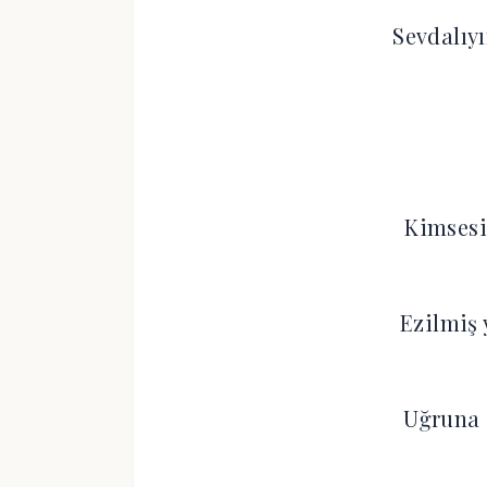
Sevdalıy
Kimsesi
Ezilmiş
Uğruna 