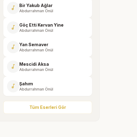
Bir Yakub Ağlar
music_note
Abdurrahman Önül
Göç Etti Kervan Yine
music_note
Abdurrahman Önül
Yan Semaver
music_note
Abdurrahman Önül
Mescidi Aksa
music_note
Abdurrahman Önül
Şahım
music_note
Abdurrahman Önül
Tüm Eserleri Gör