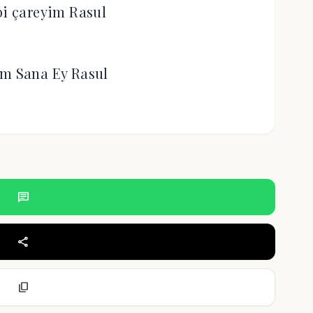
bi çareyim Rasul
ım Sana Ey Rasul
chat
share
content_copy