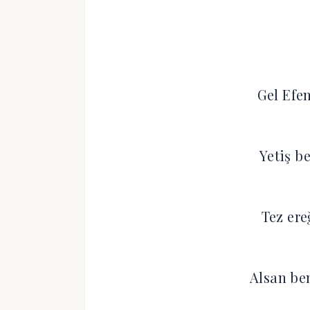
Gel Ef
Yetiş b
Tez er
Alsan be