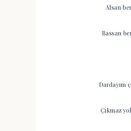
Alsan be
Bassan ben
Dardayım ç
Çıkmaz yol