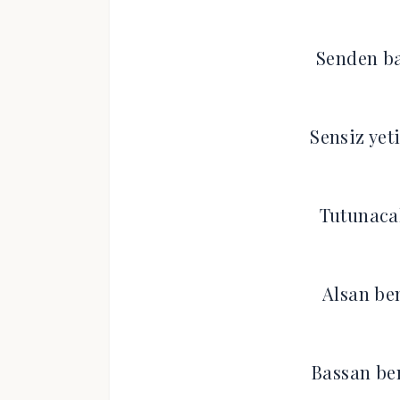
Senden ba
Sensiz ye
Tutunacak
Alsan be
Bassan ben