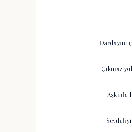
Dardayım ç
Çıkmaz yol
Aşkınla 
Sevdalıy