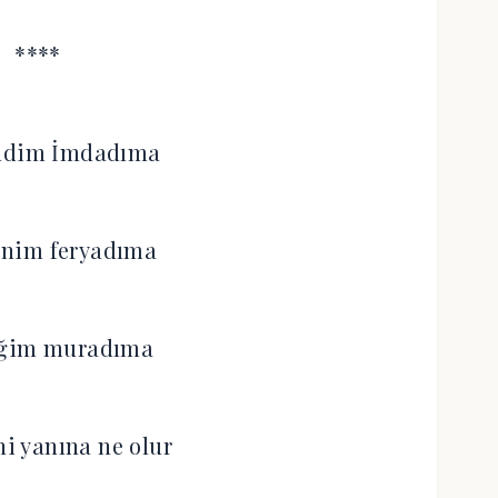
****
endim İmdadıma
enim feryadıma
eğim muradıma
ni yanına ne olur