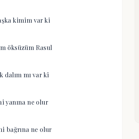
şka kimim var ki
tim öksüzüm Rasul
 dalım mı var ki
ni yanına ne olur
i bağrına ne olur