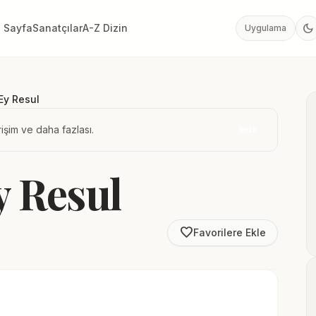
dark_mode
 Sayfa
Sanatçılar
A-Z Dizin
Uygulama
Ey Resul
işim ve daha fazlası.
İndir
 Resul
favorite_border
Favorilere Ekle