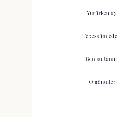
Yürürken ay
Tebessüm ede
Ben sultanı
O gönüller