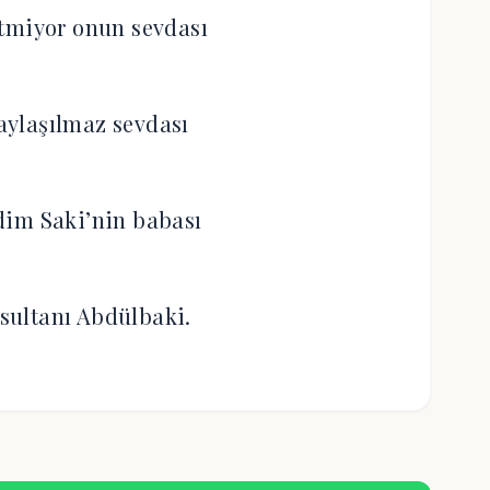
tmiyor onun sevdası
paylaşılmaz sevdası
dim Saki’nin babası
 sultanı Abdülbaki.