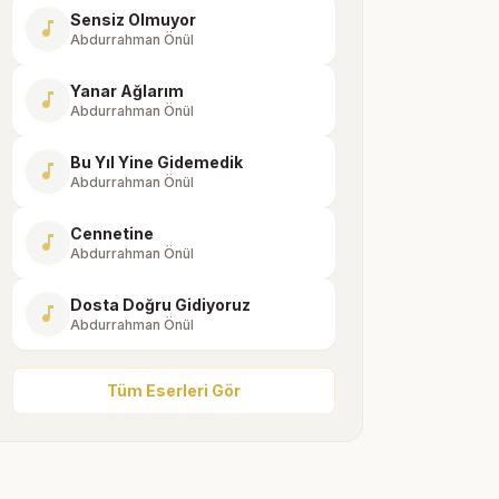
Sensiz Olmuyor
music_note
Abdurrahman Önül
Yanar Ağlarım
music_note
Abdurrahman Önül
Bu Yıl Yine Gidemedik
music_note
Abdurrahman Önül
Cennetine
music_note
Abdurrahman Önül
Dosta Doğru Gidiyoruz
music_note
Abdurrahman Önül
Tüm Eserleri Gör