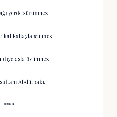
ağı yerde sürünmez
r kahkahayla gülmez
m diye asla övünmez
 sultanı Abdülbaki.
****