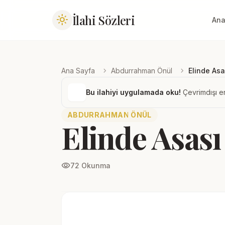
İlahi Sözleri
light_mode
Ana
chevron_right
chevron_right
Ana Sayfa
Abdurrahman Önül
Elinde Asa
Bu ilahiyi uygulamada oku!
Çevrimdışı er
ABDURRAHMAN ÖNÜL
Elinde Asası
visibility
72 Okunma