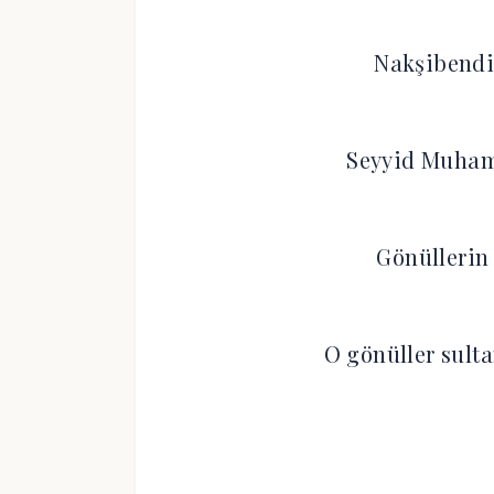
Nakşibendi 
Seyyid Muham
Gönüllerin
O gönüller sult