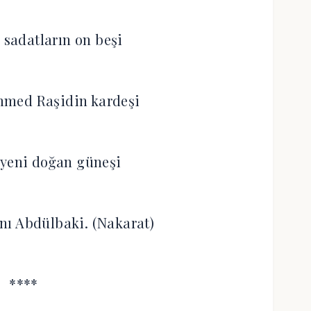
sadatların on beşi
med Raşidin kardeşi
 yeni doğan güneşi
anı Abdülbaki. (Nakarat)
****