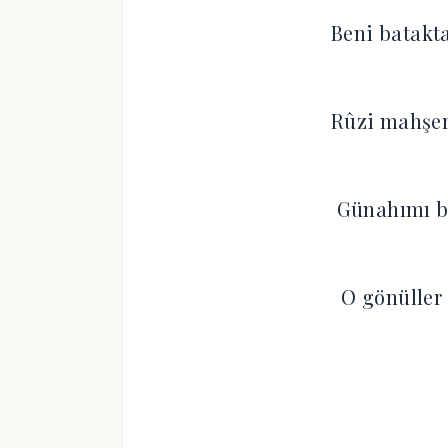
Beni batakt
Rûzi mahşe
Günahımı bi
O gönüller