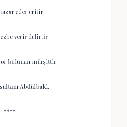
nazar eder eritir
ezbe verir delirtir
or bulunan mürşittir
 sultanı Abdülbaki.
****