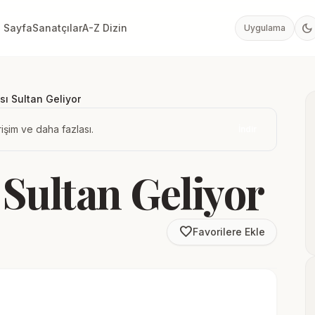
dark_mode
 Sayfa
Sanatçılar
A-Z Dizin
Uygulama
sı Sultan Geliyor
işim ve daha fazlası.
İndir
 Sultan Geliyor
favorite_border
Favorilere Ekle