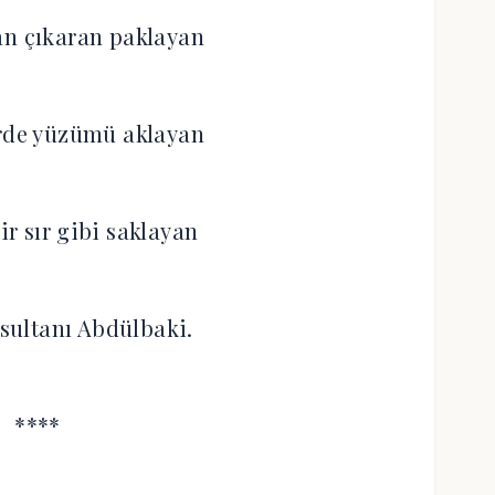
an çıkaran paklayan
rde yüzümü aklayan
r sır gibi saklayan
 sultanı Abdülbaki.
****