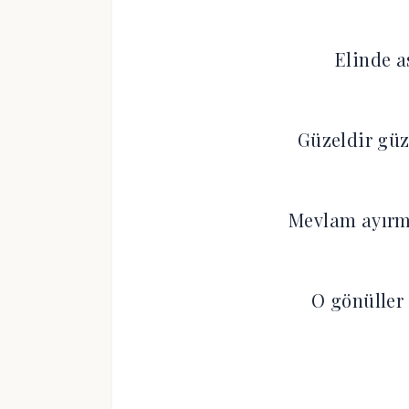
Elinde a
Güzeldir güz
Mevlam ayır
O gönüller