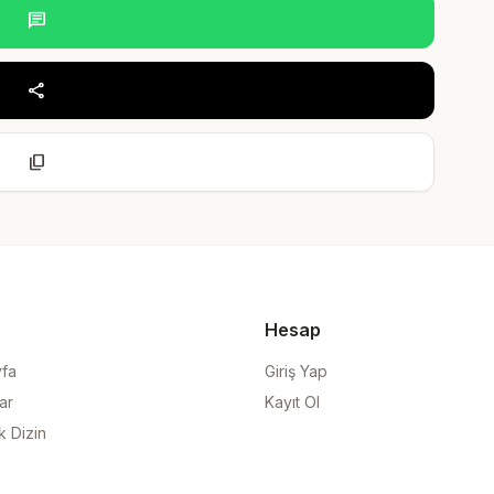
chat
share
content_copy
Hesap
yfa
Giriş Yap
ar
Kayıt Ol
k Dizin