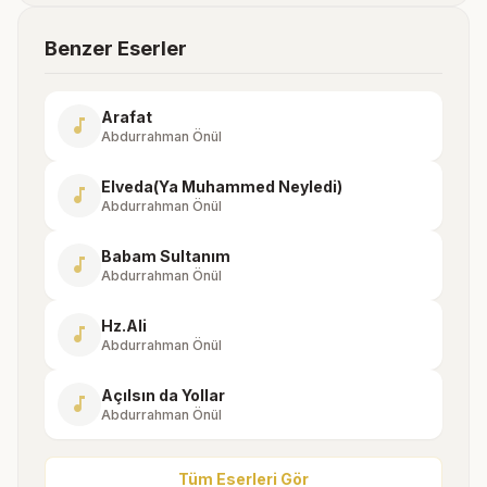
Benzer Eserler
Arafat
music_note
Abdurrahman Önül
Elveda(Ya Muhammed Neyledi)
music_note
Abdurrahman Önül
Babam Sultanım
music_note
Abdurrahman Önül
Hz.Ali
music_note
Abdurrahman Önül
Açılsın da Yollar
music_note
Abdurrahman Önül
Tüm Eserleri Gör