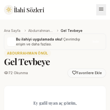
menu
İlahi Sözleri
light_mode
chevron_right
chevron_right
Ana Sayfa
Abdurrahman Önül
Gel Tevbeye
Bu ilahiyi uygulamada oku!
Çevrimdışı
İndir
erişim ve daha fazlası.
ABDURRAHMAN ÖNÜL
Gel Tevbeye
favorite_border
visibility
72 Okunma
Favorilere Ekle
Ey gafil uyan aç gözün,