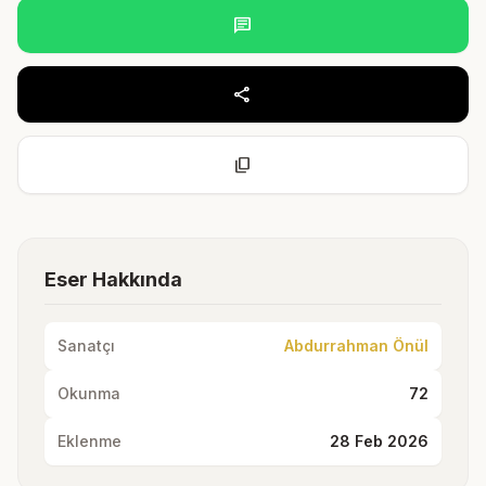
chat
share
content_copy
Eser Hakkında
Sanatçı
Abdurrahman Önül
Okunma
72
Eklenme
28 Feb 2026