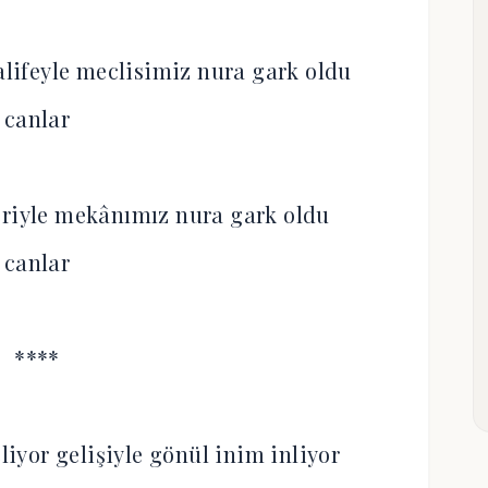
ifeyle meclisimiz nura gark oldu
canlar
eriyle mekânımız nura gark oldu
canlar
****
liyor gelişiyle gönül inim inliyor