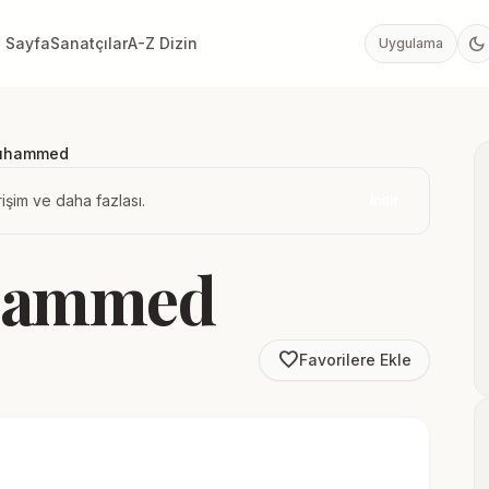
dark_mode
 Sayfa
Sanatçılar
A-Z Dizin
Uygulama
Muhammed
işim ve daha fazlası.
İndir
uhammed
favorite_border
Favorilere Ekle