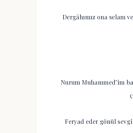
Dergâhımız ona selam ve
Nurum Muhammed’im bakar
ç
Feryad eder gönül sevgi