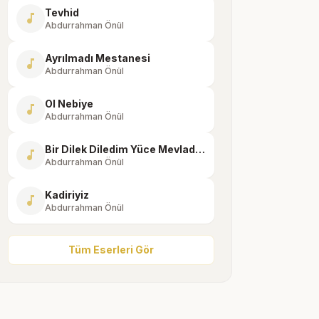
Tevhid
music_note
Abdurrahman Önül
Ayrılmadı Mestanesi
music_note
Abdurrahman Önül
Ol Nebiye
music_note
Abdurrahman Önül
Bir Dilek Diledim Yüce Mevladan
music_note
Abdurrahman Önül
Kadiriyiz
music_note
Abdurrahman Önül
Tüm Eserleri Gör