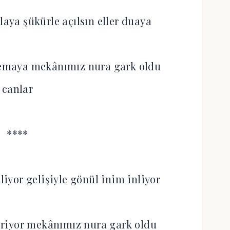
laya şükürle açılsın eller duaya
semaya mekânımız nura gark oldu
canlar
****
liyor gelişiyle gönül inim inliyor
riyor mekânımız nura gark oldu