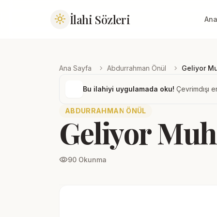
İlahi Sözleri
light_mode
Ana
chevron_right
chevron_right
Ana Sayfa
Abdurrahman Önül
Geliyor 
Bu ilahiyi uygulamada oku!
Çevrimdışı er
ABDURRAHMAN ÖNÜL
Geliyor M
visibility
90 Okunma