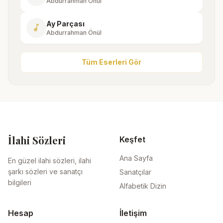
Abdurrahman Önül
Ay Parçası
music_note
Abdurrahman Önül
Tüm Eserleri Gör
İlahi Sözleri
Keşfet
Ana Sayfa
En güzel ilahi sözleri, ilahi
şarkı sözleri ve sanatçı
Sanatçılar
bilgileri
Alfabetik Dizin
Hesap
İletişim