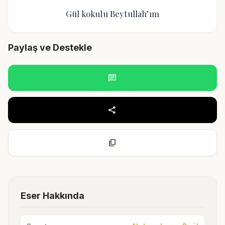
Gül kokulu Beytullah’ım
Paylaş ve Destekle
chat
share
content_copy
Eser Hakkında