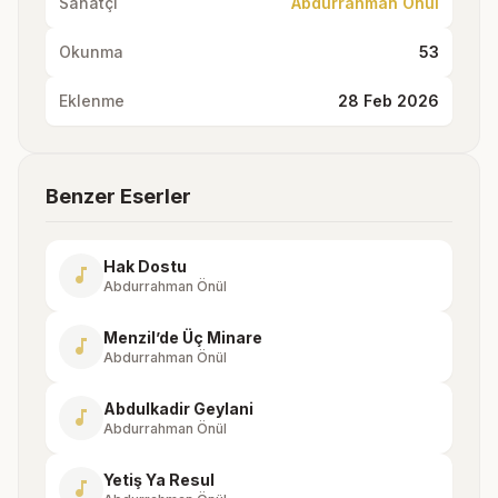
Sanatçı
Abdurrahman Önül
Okunma
53
Eklenme
28 Feb 2026
Benzer Eserler
Hak Dostu
music_note
Abdurrahman Önül
Menzil’de Üç Minare
music_note
Abdurrahman Önül
Abdulkadir Geylani
music_note
Abdurrahman Önül
Yetiş Ya Resul
music_note