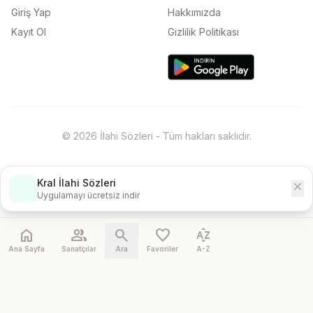
Giriş Yap
Hakkımızda
Kayıt Ol
Gizlilik Politikası
© 2026 İlahi Sözleri - Tüm hakları saklıdır.
Kral İlahi Sözleri
close
İndir
Uygulamayı ücretsiz indir
home
people
search
favorite
sort_by_alpha
Ana Sayfa
Sanatçılar
Ara
Favoriler
A-Z