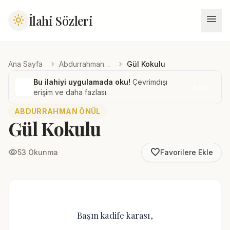
menu
İlahi Sözleri
light_mode
chevron_right
chevron_right
Ana Sayfa
Abdurrahman Önül
Gül Kokulu
Bu ilahiyi uygulamada oku!
Çevrimdışı
İndir
erişim ve daha fazlası.
ABDURRAHMAN ÖNÜL
Gül Kokulu
favorite_border
visibility
53 Okunma
Favorilere Ekle
Başın kadife karası,