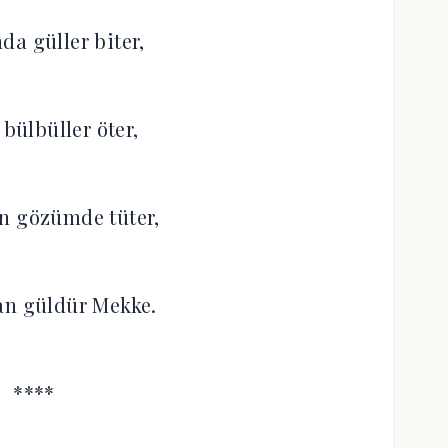
da güller biter,
 bülbüller öter,
n gözümde tüter,
an güldür Mekke.
****