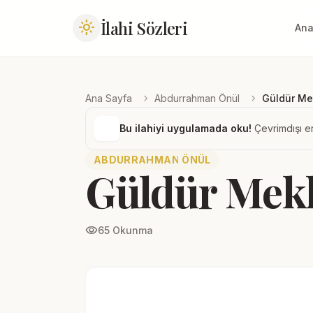
İlahi Sözleri
light_mode
Ana
chevron_right
chevron_right
Ana Sayfa
Abdurrahman Önül
Güldür M
Bu ilahiyi uygulamada oku!
Çevrimdışı er
ABDURRAHMAN ÖNÜL
Güldür Mek
visibility
65 Okunma