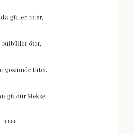
da güller biter,
 bülbüller öter,
n gözümde tüter,
an güldür Mekke.
****