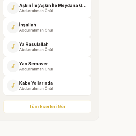
Aşkın İle(Aşkın İle Meydana Geldim)
music_note
Abdurrahman Önül
İnşallah
music_note
Abdurrahman Önül
Ya Rasulallah
music_note
Abdurrahman Önül
Yan Semaver
music_note
Abdurrahman Önül
Kabe Yollarında
music_note
Abdurrahman Önül
Tüm Eserleri Gör