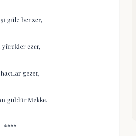
aşı güle benzer,
 yürekler ezer,
 hacılar gezer,
an güldür Mekke.
****