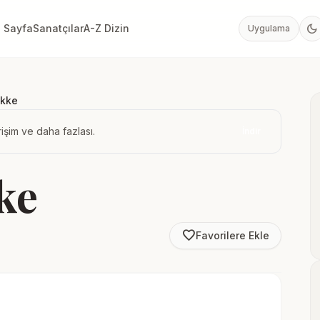
dark_mode
 Sayfa
Sanatçılar
A-Z Dizin
Uygulama
ekke
işim ve daha fazlası.
İndir
ke
favorite_border
Favorilere Ekle