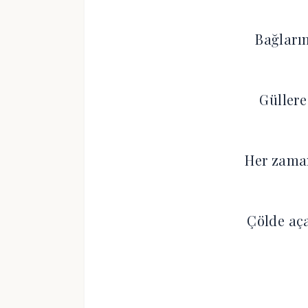
Bağların
Güllere
Her zama
Çölde aç