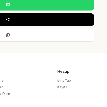
chat
share
content_copy
Hesap
yfa
Giriş Yap
ar
Kayıt Ol
k Dizin