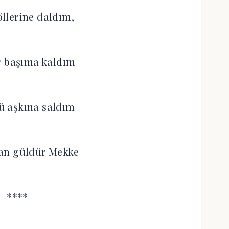
öllerine daldım,
r başıma kaldım
 aşkına saldım
an güldür Mekke
****