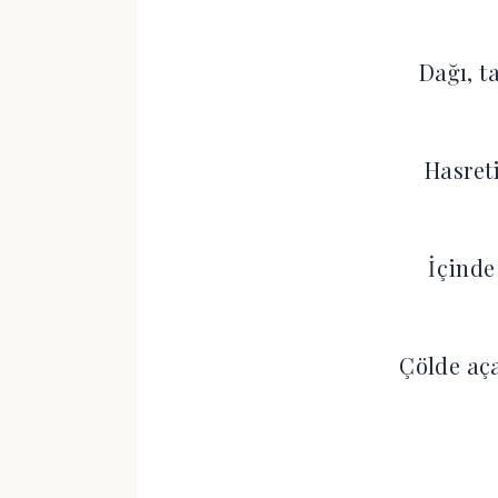
Dağı, t
Hasreti
İçinde
Çölde aç