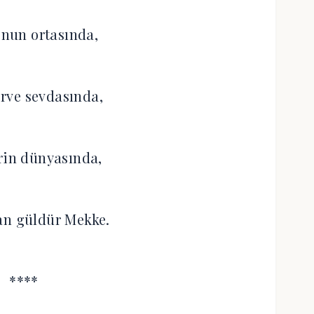
nun ortasında,
rve sevdasında,
rin dünyasında,
an güldür Mekke.
****