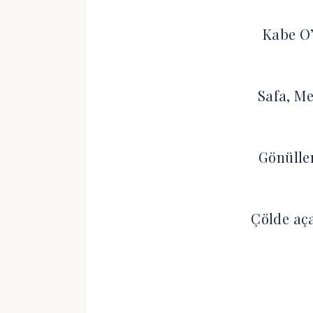
Kabe O’
Safa, Me
Gönülle
Çölde aç