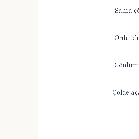
Sahra ç
Orda bi
Gönlümü
Çölde aç