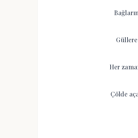
Bağların
Güllere
Her zama
Çölde aç