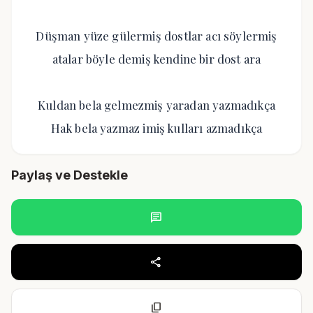
Düşman yüze gülermiş dostlar acı söylermiş
atalar böyle demiş kendine bir dost ara
Kuldan bela gelmezmiş yaradan yazmadıkça
Hak bela yazmaz imiş kulları azmadıkça
Paylaş ve Destekle
chat
share
content_copy