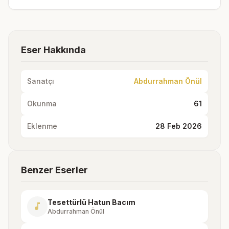
Eser Hakkında
Sanatçı
Abdurrahman Önül
Okunma
61
Eklenme
28 Feb 2026
Benzer Eserler
Tesettürlü Hatun Bacım
music_note
Abdurrahman Önül