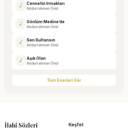
Cennetin Irmakları
music_note
Abdurrahman Önül
Gönlüm Medine’de
music_note
Abdurrahman Önül
Sen Sultansın
music_note
Abdurrahman Önül
Aşık Olan
music_note
Abdurrahman Önül
Tüm Eserleri Gör
İlahi Sözleri
Keşfet