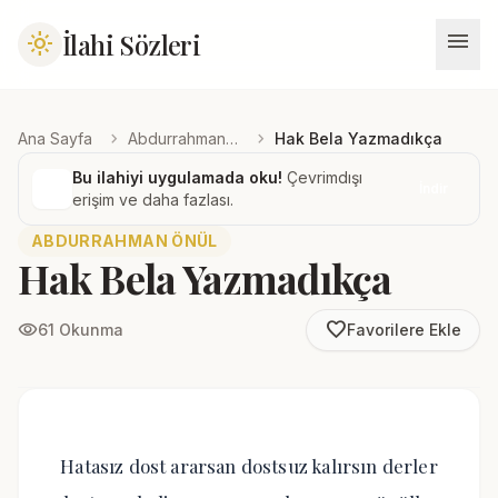
menu
İlahi Sözleri
light_mode
chevron_right
chevron_right
Ana Sayfa
Abdurrahman Önül
Hak Bela Yazmadıkça
Bu ilahiyi uygulamada oku!
Çevrimdışı
İndir
erişim ve daha fazlası.
ABDURRAHMAN ÖNÜL
Hak Bela Yazmadıkça
favorite_border
visibility
61 Okunma
Favorilere Ekle
Hatasız dost ararsan dostsuz kalırsın derler