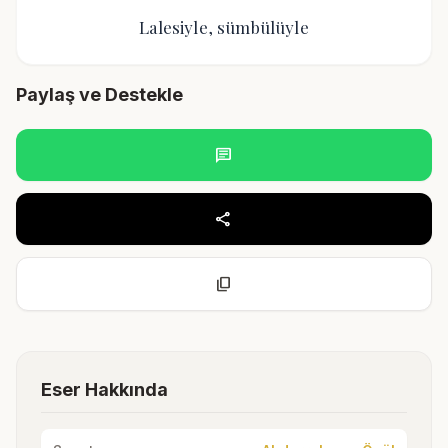
Lalesiyle, sümbülüyle
Paylaş ve Destekle
chat
share
content_copy
Eser Hakkında