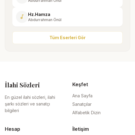
Abdurrahman Önül
Hz.Hamza
music_note
Abdurrahman Önül
Tüm Eserleri Gör
İlahi Sözleri
Keşfet
Ana Sayfa
En güzel ilahi sözleri, ilahi
şarkı sözleri ve sanatçı
Sanatçılar
bilgileri
Alfabetik Dizin
Hesap
İletişim