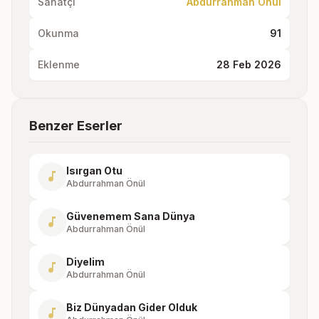
Sanatçı
Abdurrahman Önül
Okunma
91
Eklenme
28 Feb 2026
Benzer Eserler
Isırgan Otu
music_note
Abdurrahman Önül
Güvenemem Sana Dünya
music_note
Abdurrahman Önül
Diyelim
music_note
Abdurrahman Önül
Biz Dünyadan Gider Olduk
music_note