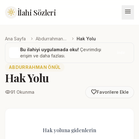
menu
İlahi Sözleri
light_mode
chevron_right
chevron_right
Ana Sayfa
Abdurrahman Önül
Hak Yolu
Bu ilahiyi uygulamada oku!
Çevrimdışı
İndir
erişim ve daha fazlası.
ABDURRAHMAN ÖNÜL
Hak Yolu
favorite_border
visibility
91 Okunma
Favorilere Ekle
Hak yoluna gidenlerin