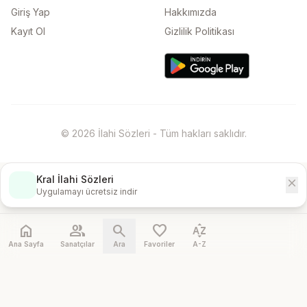
Giriş Yap
Hakkımızda
Kayıt Ol
Gizlilik Politikası
© 2026 İlahi Sözleri - Tüm hakları saklıdır.
Kral İlahi Sözleri
close
İndir
Uygulamayı ücretsiz indir
home
people
search
favorite
sort_by_alpha
Ana Sayfa
Sanatçılar
Ara
Favoriler
A-Z