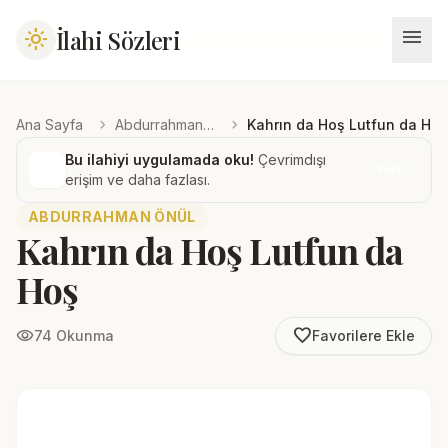
menu
İlahi Sözleri
light_mode
chevron_right
chevron_right
Ana Sayfa
Abdurrahman Önül
Kahrın da Hoş Lutfun da Hoş
Bu ilahiyi uygulamada oku!
Çevrimdışı
İndir
erişim ve daha fazlası.
ABDURRAHMAN ÖNÜL
Kahrın da Hoş Lutfun da
Hoş
favorite_border
visibility
74 Okunma
Favorilere Ekle