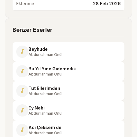
Eklenme
28 Feb 2026
Benzer Eserler
Beyhude
music_note
Abdurrahman Önül
Bu Yıl Yine Gidemedik
music_note
Abdurrahman Önül
Tut Ellerimden
music_note
Abdurrahman Önül
Ey Nebi
music_note
Abdurrahman Önül
Acı Çeksem de
music_note
Abdurrahman Önül