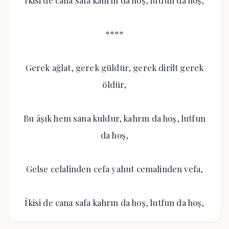
İkisi de cana safa kahrın da hoş, lutfun da hoş,
****
Gerek ağlat, gerek güldür, gerek dirilt gerek
öldür,
Bu âşık hem sana kuldur, kahrın da hoş, lutfun
da hoş,
Gelse celalinden cefa yahut cemalinden vefa,
İkisi de cana safa kahrın da hoş, lutfun da hoş,