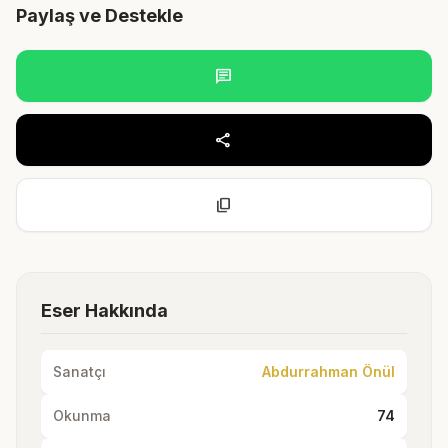
Paylaş ve Destekle
chat
share
content_copy
Eser Hakkında
Sanatçı
Abdurrahman Önül
Okunma
74