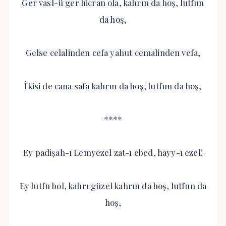
Ger vasl-ü ger hicran ola, kahrın da hoş, lutfun
da hoş,
Gelse celalinden cefa yahut cemalinden vefa,
İkisi de cana safa kahrın da hoş, lutfun da hoş,
****
Ey padişah-ı Lemyezel zat-ı ebed, hayy-ı ezel!
Ey lutfu bol, kahrı güzel kahrın da hoş, lutfun da
hoş,