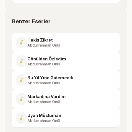
Benzer Eserler
Hakkı Zikret
music_note
Abdurrahman Önül
Gönülden Özledim
music_note
Abdurrahman Önül
Bu Yıl Yine Gidemedik
music_note
Abdurrahman Önül
Markadına Vardım
music_note
Abdurrahman Önül
Uyan Müslüman
music_note
Abdurrahman Önül