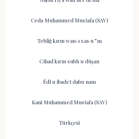
Ceda Muhammed Mustafa (SAV)
Tebliğ kırın wan-ı xas u ”m
Cihad kırın subh u düşan
Êdl u ibadet dabu nam
Kani Muhammed Mustafa (SAV)
Türkçesi