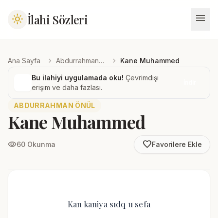
menu
İlahi Sözleri
light_mode
chevron_right
chevron_right
Ana Sayfa
Abdurrahman Önül
Kane Muhammed
Bu ilahiyi uygulamada oku!
Çevrimdışı
İndir
erişim ve daha fazlası.
ABDURRAHMAN ÖNÜL
Kane Muhammed
favorite_border
visibility
60 Okunma
Favorilere Ekle
Kan kaniya sıdq u sefa