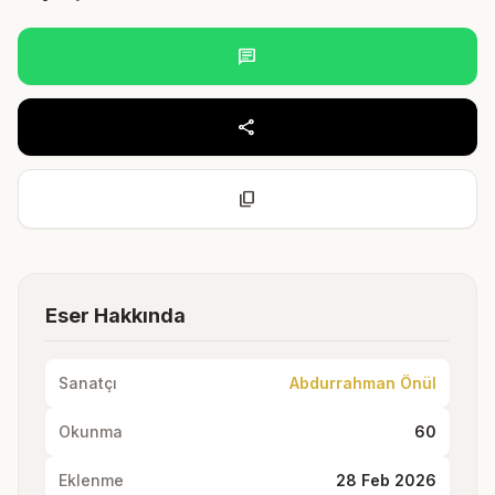
chat
share
content_copy
Eser Hakkında
Sanatçı
Abdurrahman Önül
Okunma
60
Eklenme
28 Feb 2026