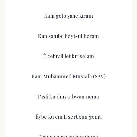
Kani gelo şahe kiram
Kan sahıbe beyt-ul heram
Ê cebrail let kır selam
Kani Muhammed Mustafa (SAV)
Pışti ku dınya-bwan nema
Êybe ku em lı serbxun ğema
Najon rıya wan her dema