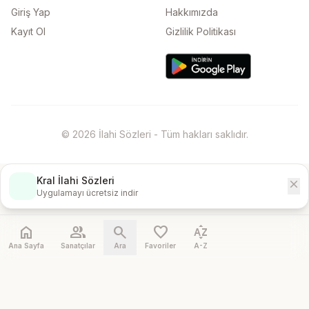
Giriş Yap
Hakkımızda
Kayıt Ol
Gizlilik Politikası
© 2026 İlahi Sözleri - Tüm hakları saklıdır.
Kral İlahi Sözleri
close
İndir
Uygulamayı ücretsiz indir
home
people
search
favorite
sort_by_alpha
Ana Sayfa
Sanatçılar
Ara
Favoriler
A-Z