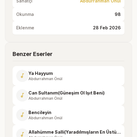
Sanatçı
Abdurrahman Önül
Okunma
98
Eklenme
28 Feb 2026
Benzer Eserler
Ya Hayyum
music_note
Abdurrahman Önül
Can Sultanım(Güneşim Ol Işıt Beni)
music_note
Abdurrahman Önül
Bencileyin
music_note
Abdurrahman Önül
Allahümme Salli(Yaradılmışların En Üstünü)
music_note