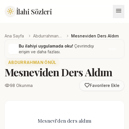
menu
İlahi Sözleri
light_mode
chevron_right
chevron_right
Ana Sayfa
Abdurrahman Önül
Mesneviden Ders Aldım
Bu ilahiyi uygulamada oku!
Çevrimdışı
İndir
erişim ve daha fazlası.
ABDURRAHMAN ÖNÜL
Mesneviden Ders Aldım
favorite_border
visibility
98 Okunma
Favorilere Ekle
Mesnevi’den ders aldım