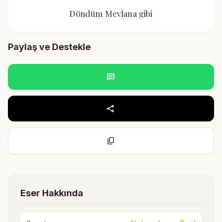
Döndüm Mevlana gibi
Paylaş ve Destekle
chat
share
content_copy
Eser Hakkında