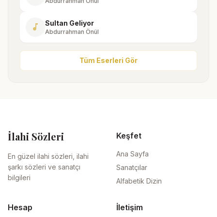
Abdurrahman Önül
Sultan Geliyor
music_note
Abdurrahman Önül
Tüm Eserleri Gör
İlahi Sözleri
Keşfet
Ana Sayfa
En güzel ilahi sözleri, ilahi
şarkı sözleri ve sanatçı
Sanatçılar
bilgileri
Alfabetik Dizin
Hesap
İletişim