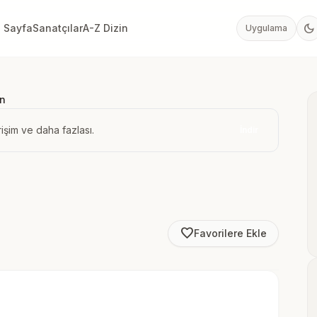
dark_mode
 Sayfa
Sanatçılar
A-Z Dizin
Uygulama
ın
işim ve daha fazlası.
İndir
favorite_border
Favorilere Ekle