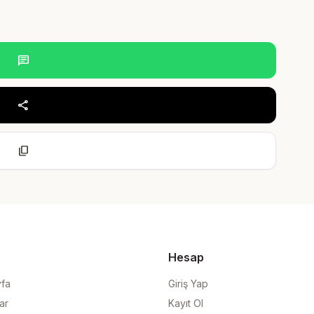
chat
share
content_copy
Hesap
yfa
Giriş Yap
ar
Kayıt Ol