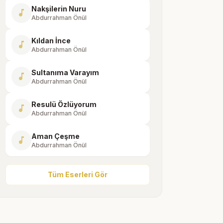
Nakşilerin Nuru
music_note
Abdurrahman Önül
Kıldan İnce
music_note
Abdurrahman Önül
Sultanıma Varayım
music_note
Abdurrahman Önül
Resulü Özlüyorum
music_note
Abdurrahman Önül
Aman Çeşme
music_note
Abdurrahman Önül
Tüm Eserleri Gör