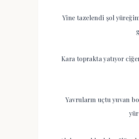
Yine tazelendi şol yüreğim
g
Kara toprakta yatıyor ciğ
Yavruların uçtu yuvan bo
yür