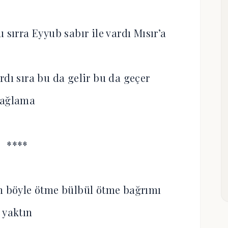
sırra Eyyub sabır ile vardı Mısır’a
ı sıra bu da gelir bu da geçer
ağlama
****
in böyle ötme bülbül ötme bağrımı
yaktın