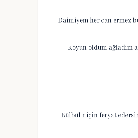
Daimiyem her can ermez bu 
Koyun oldum ağladım ard
Bülbül niçin feryat eders