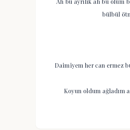
Ah bu ayrılık ah bu ölüm b
bülbül öt
Daimiyem her can ermez bu 
Koyun oldum ağladım ard