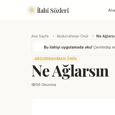
İlahi Sözleri
light_mode
Ana
chevron_right
chevron_right
Ana Sayfa
Abdurrahman Önül
Ne Ağlars
Bu ilahiyi uygulamada oku!
Çevrimdışı er
ABDURRAHMAN ÖNÜL
Ne Ağlarsın
visibility
56 Okunma