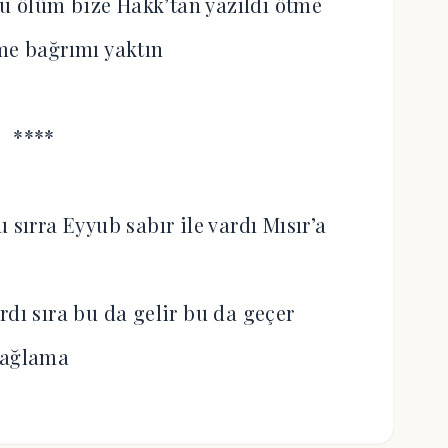
u ölüm bize Hakk’tan yazıldı ötme
me bağrımı yaktın
****
sırra Eyyub sabır ile vardı Mısır’a
ı sıra bu da gelir bu da geçer
ağlama