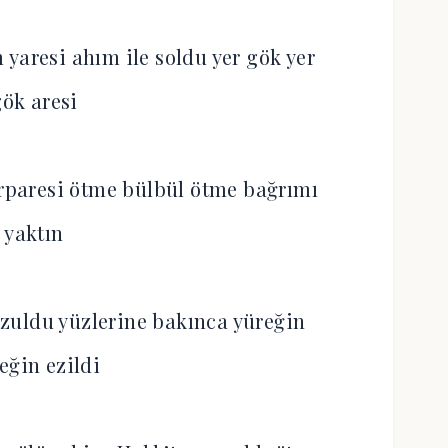
 yaresi ahım ile soldu yer gök yer
ök aresi
erparesi ötme bülbül ötme bağrımı
yaktın
zuldu yüzlerine bakınca yüreğin
eğin ezildi