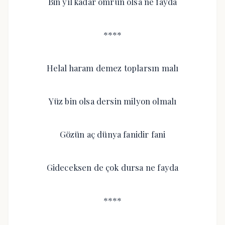
Bin yıl kadar ömrün olsa ne fayda
****
Helal haram demez toplarsın malı
Yüz bin olsa dersin milyon olmalı
Gözün aç dünya fanidir fani
Gideceksen de çok dursa ne fayda
****