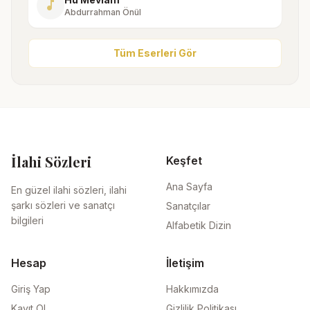
music_note
Abdurrahman Önül
Tüm Eserleri Gör
İlahi Sözleri
Keşfet
Ana Sayfa
En güzel ilahi sözleri, ilahi
şarkı sözleri ve sanatçı
Sanatçılar
bilgileri
Alfabetik Dizin
Hesap
İletişim
Giriş Yap
Hakkımızda
Kayıt Ol
Gizlilik Politikası