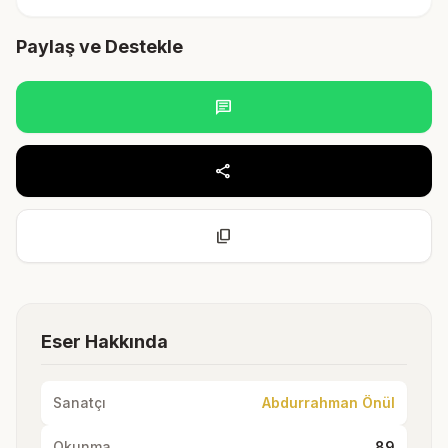
Paylaş ve Destekle
chat
share
content_copy
Eser Hakkında
Sanatçı
Abdurrahman Önül
Okunma
89