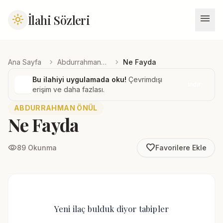
menu
İlahi Sözleri
light_mode
chevron_right
chevron_right
Ana Sayfa
Abdurrahman Önül
Ne Fayda
Bu ilahiyi uygulamada oku!
Çevrimdışı
İndir
erişim ve daha fazlası.
ABDURRAHMAN ÖNÜL
Ne Fayda
favorite_border
visibility
89 Okunma
Favorilere Ekle
Yeni ilaç bulduk diyor tabipler