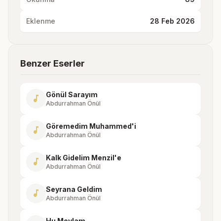
Eklenme
28 Feb 2026
Benzer Eserler
Gönül Sarayım
music_note
Abdurrahman Önül
Göremedim Muhammed'i
music_note
Abdurrahman Önül
Kalk Gidelim Menzil'e
music_note
Abdurrahman Önül
Seyrana Geldim
music_note
Abdurrahman Önül
Hu Mevlam