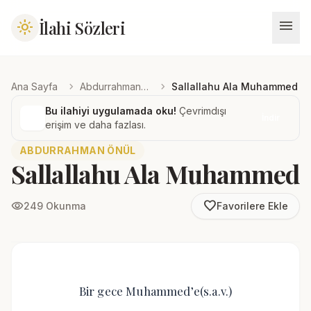
menu
İlahi Sözleri
light_mode
chevron_right
chevron_right
Ana Sayfa
Abdurrahman Önül
Sallallahu Ala Muhammed
Bu ilahiyi uygulamada oku!
Çevrimdışı
İndir
erişim ve daha fazlası.
ABDURRAHMAN ÖNÜL
Sallallahu Ala Muhammed
favorite_border
visibility
249 Okunma
Favorilere Ekle
Bir gece Muhammed’e(s.a.v.)