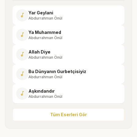
Yar Geylani
music_note
Abdurrahman Önül
Ya Muhammed
music_note
Abdurrahman Önül
Allah Diye
music_note
Abdurrahman Önül
Bu Dünyanın Gurbetçisiyiz
music_note
Abdurrahman Önül
Aşkındandır
music_note
Abdurrahman Önül
Tüm Eserleri Gör