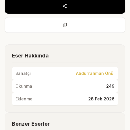
share
content_copy
Eser Hakkında
Sanatçı
Abdurrahman Önül
Okunma
249
Eklenme
28 Feb 2026
Benzer Eserler