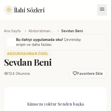
menu
İlahi Sözleri
light_mode
chevron_right
chevron_right
Ana Sayfa
Abdurrahman Önül
Sevdan Beni
Bu ilahiyi uygulamada oku!
Çevrimdışı
İndir
erişim ve daha fazlası.
ABDURRAHMAN ÖNÜL
Sevdan Beni
favorite_border
visibility
124 Okunma
Favorilere Ekle
Kimsem yoktur Senden başka