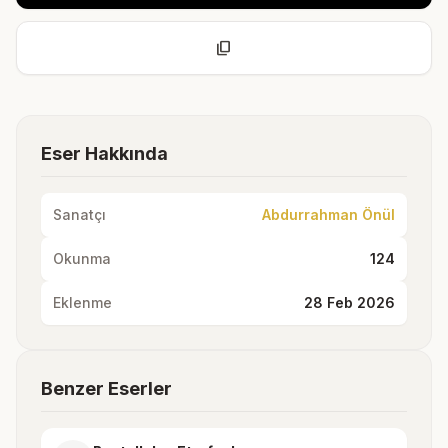
content_copy
Eser Hakkında
Sanatçı
Abdurrahman Önül
Okunma
124
Eklenme
28 Feb 2026
Benzer Eserler