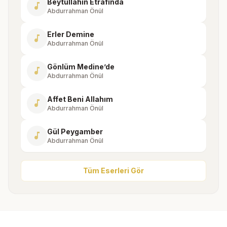
Beytullahın Etrafında
music_note
Abdurrahman Önül
Erler Demine
music_note
Abdurrahman Önül
Gönlüm Medine’de
music_note
Abdurrahman Önül
Affet Beni Allahım
music_note
Abdurrahman Önül
Gül Peygamber
music_note
Abdurrahman Önül
Tüm Eserleri Gör