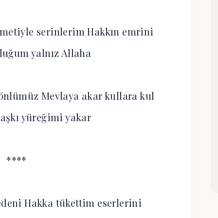
hmetiyle serinlerim Hakkın emrini
luğum yalnız Allaha
nlümüz Mevlaya akar kullara kul
aşkı yüreğimi yakar
****
edeni Hakka tükettim eserlerini