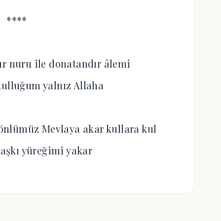
****
ır nuru ile donatandır âlemi
kulluğum yalnız Allaha
nlümüz Mevlaya akar kullara kul
aşkı yüreğimi yakar