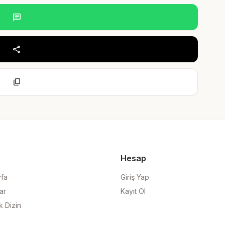
chat
share
content_copy
Hesap
yfa
Giriş Yap
ar
Kayıt Ol
k Dizin