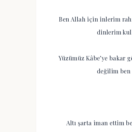
Ben Allah için inlerim ra
dinlerim kul
Yüzümüz Kâbe’ye bakar gö
değilim ben 
Altı şarta iman ettim b