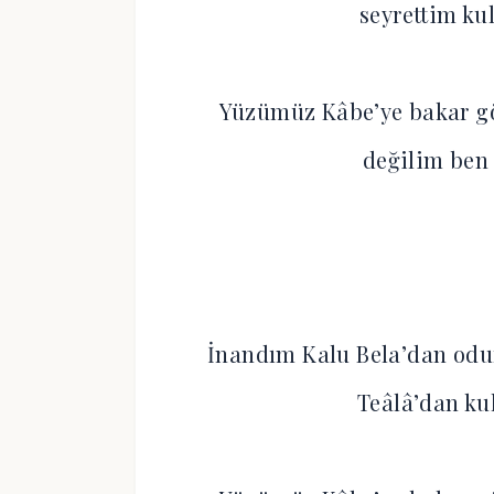
seyrettim ku
Yüzümüz Kâbe’ye bakar gö
değilim ben 
İnandım Kalu Bela’dan odu
Teâlâ’dan ku