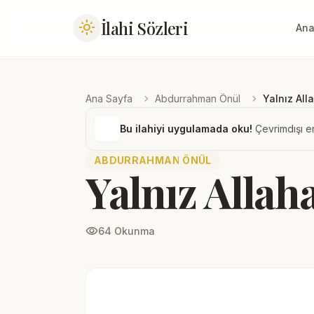
İlahi Sözleri
light_mode
Ana
chevron_right
chevron_right
Ana Sayfa
Abdurrahman Önül
Yalnız All
Bu ilahiyi uygulamada oku!
Çevrimdışı er
ABDURRAHMAN ÖNÜL
Yalnız Allah
visibility
64 Okunma