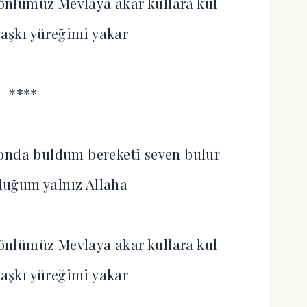
nlümüz Mevlaya akar kullara kul
aşkı yüreğimi yakar
****
onda buldum bereketi seven bulur
luğum yalnız Allaha
nlümüz Mevlaya akar kullara kul
aşkı yüreğimi yakar