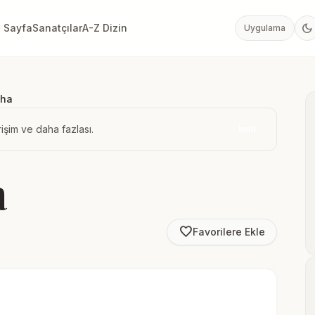
dark_mode
 Sayfa
Sanatçılar
A-Z Dizin
Uygulama
aha
işim ve daha fazlası.
İndir
a
favorite_border
Favorilere Ekle