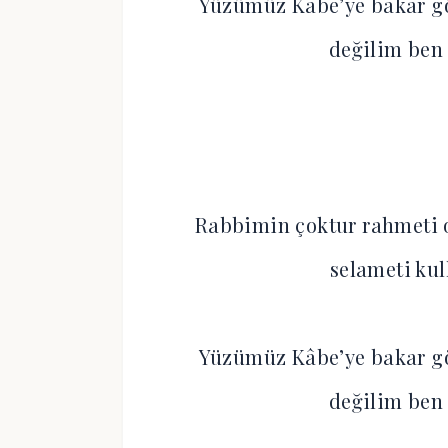
Yüzümüz Kâbe’ye bakar gö
değilim ben 
Rabbimin çoktur rahmeti 
selameti kul
Yüzümüz Kâbe’ye bakar gö
değilim ben 