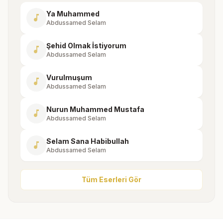
Ya Muhammed
music_note
Abdussamed Selam
Şehid Olmak İstiyorum
music_note
Abdussamed Selam
Vurulmuşum
music_note
Abdussamed Selam
Nurun Muhammed Mustafa
music_note
Abdussamed Selam
Selam Sana Habibullah
music_note
Abdussamed Selam
Tüm Eserleri Gör