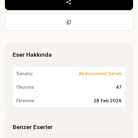
share
content_copy
Eser Hakkında
Sanatçı
Abdussamed Selam
Okunma
47
Eklenme
28 Feb 2026
Benzer Eserler