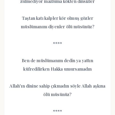
zulmediyor mazluma kökten dinsizler
Taştan katı kalpler kör olmuş gözler
müslümanım diyenler ölü müsünüz?
****
Ben de müslümanım dedin ya yattın
küfredilirken Hakka umursamadın
Allah’ın dinine sahip çıkmadın söyle Allah aşkına
ölü müsünüz?
****