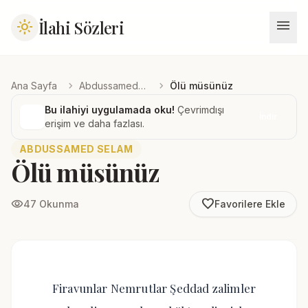
menu
İlahi Sözleri
light_mode
chevron_right
chevron_right
Ana Sayfa
Abdussamed Selam
Ölü müsünüz
Bu ilahiyi uygulamada oku!
Çevrimdışı
İndir
erişim ve daha fazlası.
ABDUSSAMED SELAM
Ölü müsünüz
favorite_border
visibility
47 Okunma
Favorilere Ekle
Firavunlar Nemrutlar Şeddad zalimler