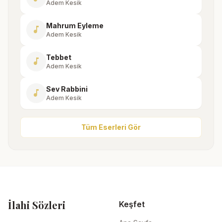
Adem Kesik
Mahrum Eyleme
music_note
Adem Kesik
Tebbet
music_note
Adem Kesik
Sev Rabbini
music_note
Adem Kesik
Tüm Eserleri Gör
İlahi Sözleri
Keşfet