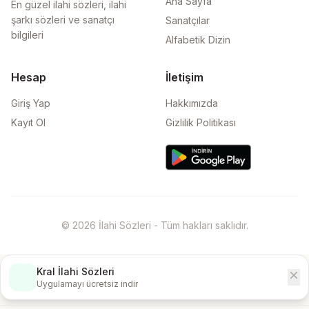
Ana Sayfa
En güzel ilahi sözleri, ilahi
şarkı sözleri ve sanatçı
Sanatçılar
bilgileri
Alfabetik Dizin
Hesap
İletişim
Giriş Yap
Hakkımızda
Kayıt Ol
Gizlilik Politikası
© 2026 İlahi Sözleri - Tüm hakları saklıdır.
Kral İlahi Sözleri
close
İndir
Uygulamayı ücretsiz indir