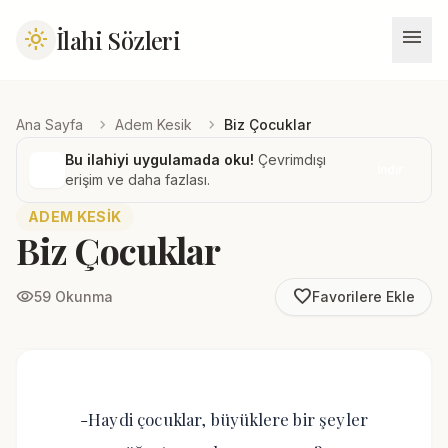
menu
İlahi Sözleri
light_mode
chevron_right
chevron_right
Ana Sayfa
Adem Kesik
Biz Çocuklar
Bu ilahiyi uygulamada oku!
Çevrimdışı
İndir
erişim ve daha fazlası.
ADEM KESIK
Biz Çocuklar
favorite_border
visibility
59 Okunma
Favorilere Ekle
-Haydi çocuklar, büyüklere bir şeyler