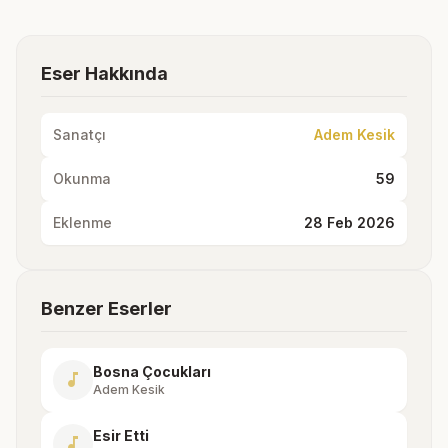
Eser Hakkında
Sanatçı
Adem Kesik
Okunma
59
Eklenme
28 Feb 2026
Benzer Eserler
Bosna Çocukları
music_note
Adem Kesik
Esir Etti
music_note