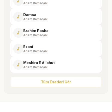
music_note
Adem Ramadani
Damsa
music_note
Adem Ramadani
Brahim Pasha
music_note
Adem Ramadani
Ezani
music_note
Adem Ramadani
Meshira E Allahut
music_note
Adem Ramadani
Tüm Eserleri Gör