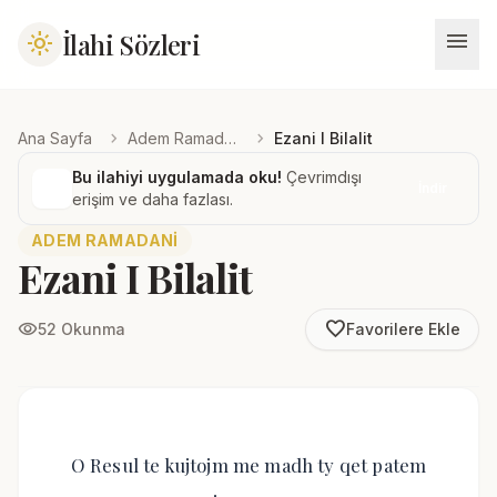
menu
İlahi Sözleri
light_mode
chevron_right
chevron_right
Ana Sayfa
Adem Ramadani
Ezani I Bilalit
Bu ilahiyi uygulamada oku!
Çevrimdışı
İndir
erişim ve daha fazlası.
ADEM RAMADANI
Ezani I Bilalit
favorite_border
visibility
52 Okunma
Favorilere Ekle
O Resul te kujtojm me madh ty qet patem