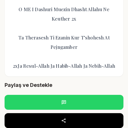
O ME I Dashuri Muezin Dhasht Allahu Ne
Keuther 2x
Ta Therasesh Ti Ezanin Kur T’shohesh At
Pejngamber
2xJa Resul-Allah Ja Habib-Allah Ja Nebih-Allah
Paylaş ve Destekle
chat
share