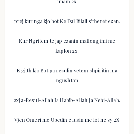
imam.2x
prej kur nga kjo bot Ke Dal Bilali s’theret ezan.
Kur Ngritem te jap ezanin mallengjimi me
kaplon 2x.
E gjith kjo Bot pa resulin vetem shpiritin ma
ngushton
2xJa-Resul-Allah Ja Habib-Allah Ja Nebi-Allah.
Vjen Omeri me Ubedin e lusin me lot ne sy 2X