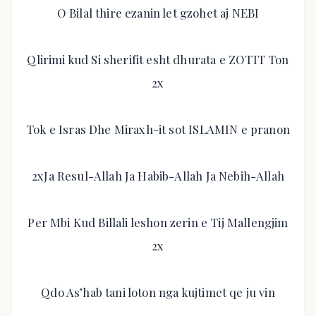
O Bilal thire ezanin let gzohet aj NEBI
Qlirimi kud Si sherifit esht dhurata e ZOTIT Ton
2x
Tok e Isras Dhe Miraxh-it sot ISLAMIN e pranon
2xJa Resul-Allah Ja Habib-Allah Ja Nebih-Allah
Per Mbi Kud Billali leshon zerin e Tij Mallengjim
2x
Qdo As’hab tani loton nga kujtimet qe ju vin