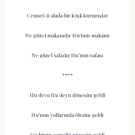
Cennet-ü alada bir köşk kurmuşlar
Ne güzel makamdır Hu’nun makamı
Ne güzel safadır Hu’nun safası
****
Hu deyu Hu deyu dönesim geldi
Hu’nun yollarında ölesim geldi
Şeyhimin cemalin göresim geldi