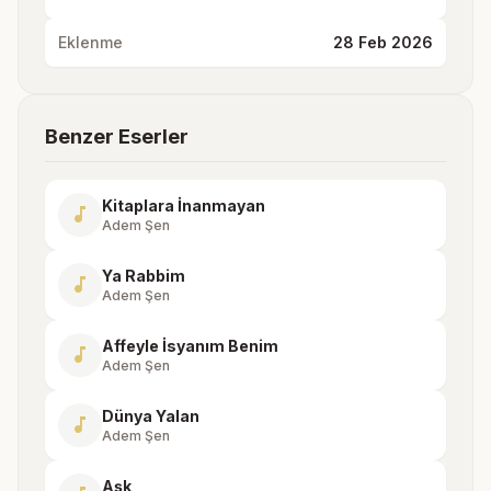
Eklenme
28 Feb 2026
Benzer Eserler
Kitaplara İnanmayan
music_note
Adem Şen
Ya Rabbim
music_note
Adem Şen
Affeyle İsyanım Benim
music_note
Adem Şen
Dünya Yalan
music_note
Adem Şen
Aşk