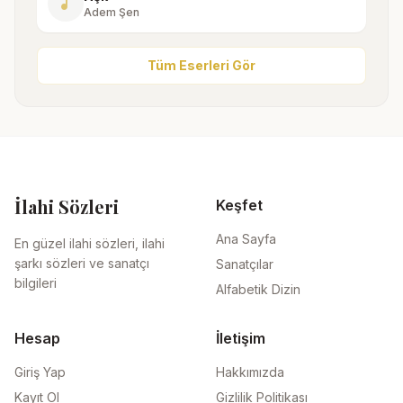
music_note
Adem Şen
Tüm Eserleri Gör
İlahi Sözleri
Keşfet
Ana Sayfa
En güzel ilahi sözleri, ilahi
şarkı sözleri ve sanatçı
Sanatçılar
bilgileri
Alfabetik Dizin
Hesap
İletişim
Giriş Yap
Hakkımızda
Kayıt Ol
Gizlilik Politikası