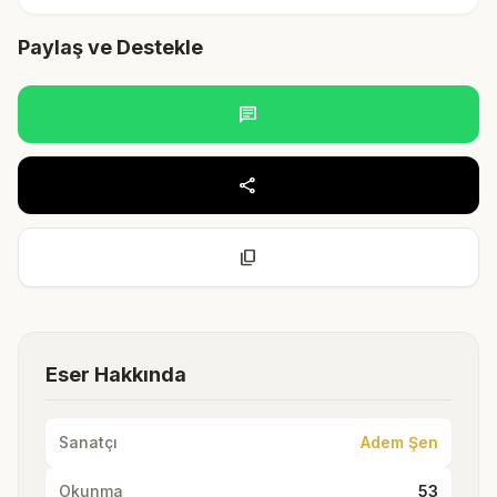
Paylaş ve Destekle
chat
share
content_copy
Eser Hakkında
Sanatçı
Adem Şen
Okunma
53