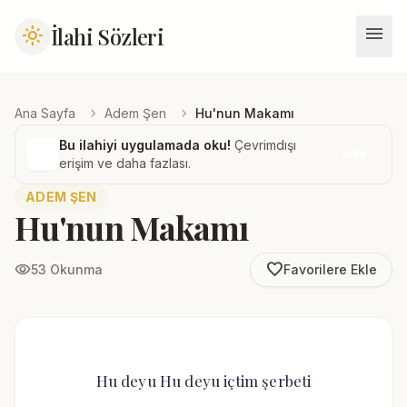
menu
İlahi Sözleri
light_mode
chevron_right
chevron_right
Ana Sayfa
Adem Şen
Hu'nun Makamı
Bu ilahiyi uygulamada oku!
Çevrimdışı
İndir
erişim ve daha fazlası.
ADEM ŞEN
Hu'nun Makamı
favorite_border
visibility
53 Okunma
Favorilere Ekle
Hu deyu Hu deyu içtim şerbeti