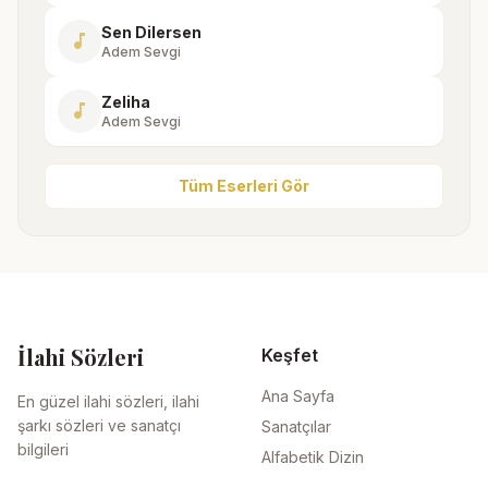
Sen Dilersen
music_note
Adem Sevgi
Zeliha
music_note
Adem Sevgi
Tüm Eserleri Gör
İlahi Sözleri
Keşfet
Ana Sayfa
En güzel ilahi sözleri, ilahi
şarkı sözleri ve sanatçı
Sanatçılar
bilgileri
Alfabetik Dizin