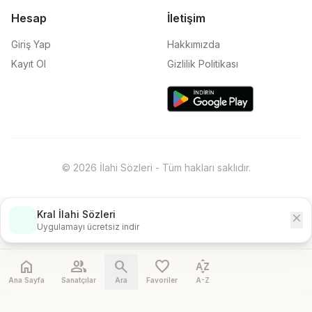
Hesap
İletişim
Giriş Yap
Hakkımızda
Kayıt Ol
Gizlilik Politikası
© 2026 İlahi Sözleri - Tüm hakları saklıdır.
Kral İlahi Sözleri
close
İndir
Uygulamayı ücretsiz indir
home
people
search
favorite
sort_by_alpha
Ana Sayfa
Sanatçılar
Ara
Favoriler
A-Z