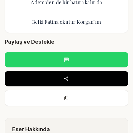
Adem’den de bir hatıra kalır da
Belki Fatiha okutur Korgan’ım
Paylaş ve Destekle
chat
share
content_copy
Eser Hakkında