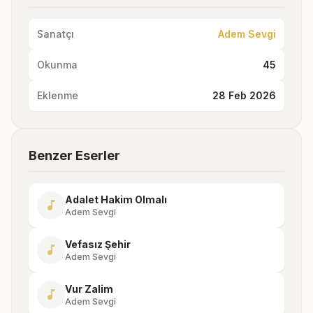
Sanatçı
Adem Sevgi
Okunma
45
Eklenme
28 Feb 2026
Benzer Eserler
Adalet Hakim Olmalı
music_note
Adem Sevgi
Vefasız Şehir
music_note
Adem Sevgi
Vur Zalim
music_note
Adem Sevgi