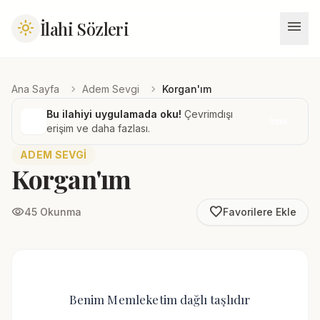
menu
İlahi Sözleri
light_mode
chevron_right
chevron_right
Ana Sayfa
Adem Sevgi
Korgan'ım
Bu ilahiyi uygulamada oku!
Çevrimdışı
İndir
erişim ve daha fazlası.
ADEM SEVGI
Korgan'ım
favorite_border
visibility
45 Okunma
Favorilere Ekle
Benim Memleketim dağlı taşlıdır