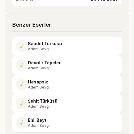
Benzer Eserler
Saadet Türküsü
music_note
Adem Sevgi
Devrilir Tepeler
music_note
Adem Sevgi
Hesapsız
music_note
Adem Sevgi
Şehit Türküsü
music_note
Adem Sevgi
Ehli Beyt
music_note
Adem Sevgi