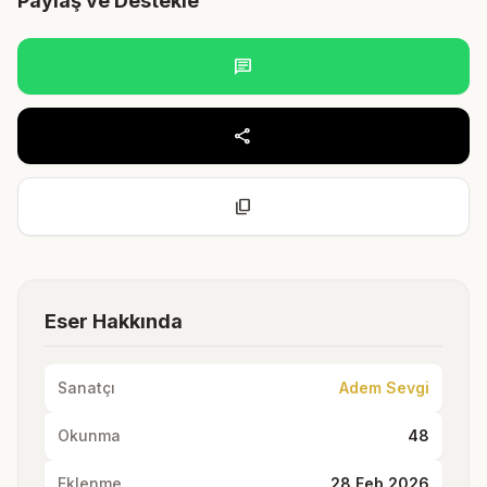
Paylaş ve Destekle
chat
share
content_copy
Eser Hakkında
Sanatçı
Adem Sevgi
Okunma
48
Eklenme
28 Feb 2026