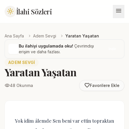
menu
İlahi Sözleri
light_mode
chevron_right
chevron_right
Ana Sayfa
Adem Sevgi
Yaratan Yaşatan
Bu ilahiyi uygulamada oku!
Çevrimdışı
İndir
erişim ve daha fazlası.
ADEM SEVGI
Yaratan Yaşatan
favorite_border
visibility
48 Okunma
Favorilere Ekle
Yok idim âlemde Sen beni var ettin topraktan