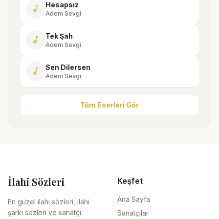
Hesapsız
music_note
Adem Sevgi
Tek Şah
music_note
Adem Sevgi
Sen Dilersen
music_note
Adem Sevgi
Tüm Eserleri Gör
İlahi Sözleri
Keşfet
Ana Sayfa
En güzel ilahi sözleri, ilahi
şarkı sözleri ve sanatçı
Sanatçılar