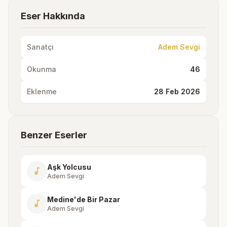
Eser Hakkında
Sanatçı
Adem Sevgi
Okunma
46
Eklenme
28 Feb 2026
Benzer Eserler
Aşk Yolcusu
music_note
Adem Sevgi
Medine'de Bir Pazar
music_note
Adem Sevgi