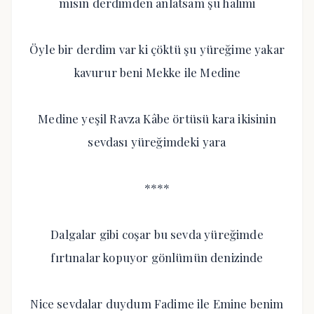
mısın derdimden anlatsam şu halimi
Öyle bir derdim var ki çöktü şu yüreğime yakar
kavurur beni Mekke ile Medine
Medine yeşil Ravza Kâbe örtüsü kara ikisinin
sevdası yüreğimdeki yara
****
Dalgalar gibi coşar bu sevda yüreğimde
fırtınalar kopuyor gönlümün denizinde
Nice sevdalar duydum Fadime ile Emine benim