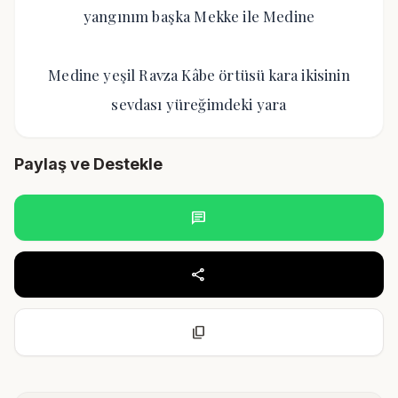
yangınım başka Mekke ile Medine
Medine yeşil Ravza Kâbe örtüsü kara ikisinin
sevdası yüreğimdeki yara
Paylaş ve Destekle
chat
share
content_copy