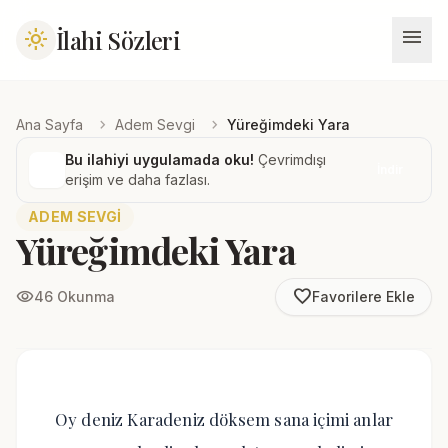
menu
İlahi Sözleri
light_mode
chevron_right
chevron_right
Ana Sayfa
Adem Sevgi
Yüreğimdeki Yara
Bu ilahiyi uygulamada oku!
Çevrimdışı
İndir
erişim ve daha fazlası.
ADEM SEVGI
Yüreğimdeki Yara
favorite_border
visibility
46 Okunma
Favorilere Ekle
Oy deniz Karadeniz döksem sana içimi anlar