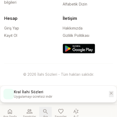
bilgileri
Alfabetik Dizin
Hesap
İletişim
Giriş Yap
Hakkımızda
Kayıt Ol
Gizlilik Politikası
© 2026 İlahi Sözleri - Tüm hakları saklıdır.
Kral İlahi Sözleri
close
İndir
Uygulamayı ücretsiz indir
home
people
search
favorite
sort_by_alpha
Ana Sayfa
Sanatçılar
Ara
Favoriler
A-Z