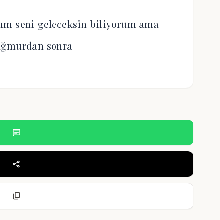
rum seni geleceksin biliyorum ama
ağmurdan sonra
chat
share
content_copy