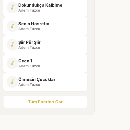
Dokundukça Kalbime
music_note
Adem Tuzcu
Senin Hasretin
music_note
Adem Tuzcu
Şiir Pür Şiir
music_note
Adem Tuzcu
Gece 1
music_note
Adem Tuzcu
Ölmesin Çocuklar
music_note
Adem Tuzcu
Tüm Eserleri Gör