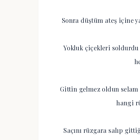
Sonra düştüm ateş içine 
Yokluk çiçekleri soldurdu
h
Gittin gelmez oldun selam
hangi r
Saçını rüzgara salıp gitt