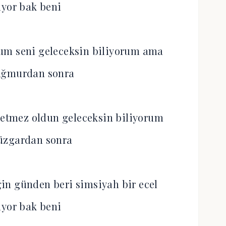
ıyor bak beni
rum seni geleceksin biliyorum ama
ağmurdan sonra
 etmez oldun geleceksin biliyorum
üzgardan sonra
iğin günden beri simsiyah bir ecel
ıyor bak beni