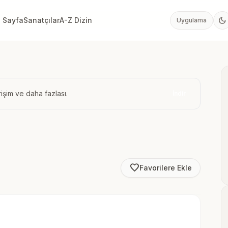
dark_mode
 Sayfa
Sanatçılar
A-Z Dizin
Uygulama
işim ve daha fazlası.
İndir
favorite_border
Favorilere Ekle