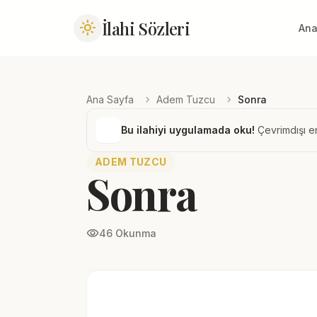
İlahi Sözleri
light_mode
Ana
chevron_right
chevron_right
Ana Sayfa
Adem Tuzcu
Sonra
Bu ilahiyi uygulamada oku!
Çevrimdışı er
ADEM TUZCU
Sonra
visibility
46 Okunma