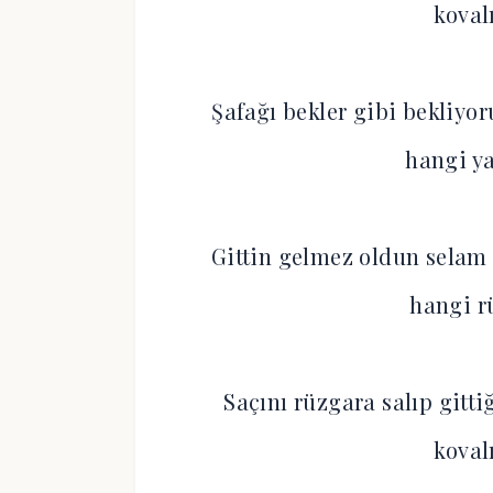
koval
Şafağı bekler gibi bekliyo
hangi y
Gittin gelmez oldun selam
hangi r
Saçını rüzgara salıp gitt
koval