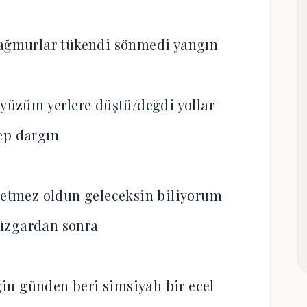
yağmurlar tükendi sönmedi yangın
 yüzüm yerlere düştü/değdi yollar
ep dargın
 etmez oldun geleceksin biliyorum
üzgardan sonra
iğin günden beri simsiyah bir ecel