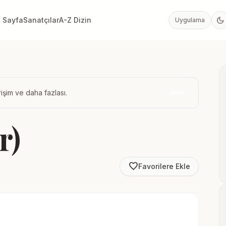
dark_mode
 Sayfa
Sanatçılar
A-Z Dizin
Uygulama
işim ve daha fazlası.
İndir
r)
favorite_border
Favorilere Ekle