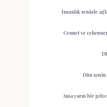
İnsanlık seninle ağl
Cennet ve cehennem
D
Dün senin i
Ama yarın bir gelec