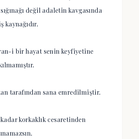
sığınağı değil adaletin kavgasında
iş kaynağıdır.
n-i bir hayat senin keyfiyetine
kılmamıştır.
atan tarafından sana emredilmiştir.
kadar korkaklık cesaretinden
unamazsın.