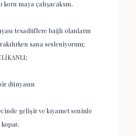
nı koru maya çalışacaksın.
nyası tesadüflere bağlı olanların
ırakılırken sana sesleniyorum;
ELİKANLI;
bir dünyasın
cinde gelişir ve kıyamet seninle
kopar.