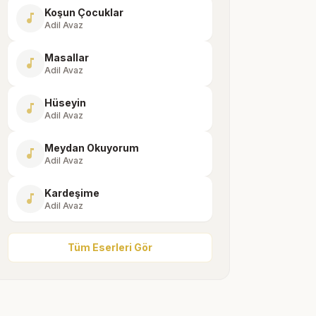
Koşun Çocuklar
music_note
Adil Avaz
Masallar
music_note
Adil Avaz
Hüseyin
music_note
Adil Avaz
Meydan Okuyorum
music_note
Adil Avaz
Kardeşime
music_note
Adil Avaz
Tüm Eserleri Gör