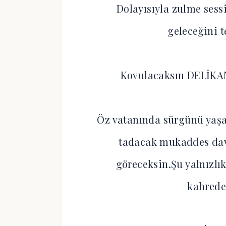
Dolayısıyla zulme sess
geleceğini 
Kovulacaksın DELİKANL
Öz vatanında sürgünü yaşa
tadacak mukaddes dava
göreceksin.Şu yalnızlık
kahreder