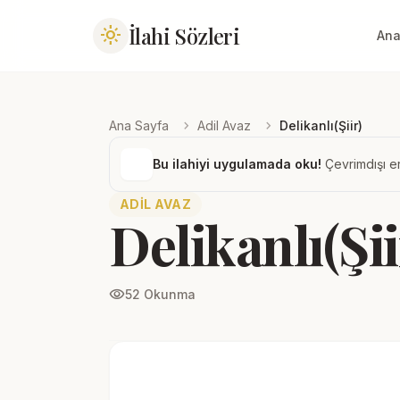
İlahi Sözleri
light_mode
Ana
chevron_right
chevron_right
Ana Sayfa
Adil Avaz
Delikanlı(Şiir)
Bu ilahiyi uygulamada oku!
Çevrimdışı er
ADIL AVAZ
Delikanlı(Şii
visibility
52 Okunma