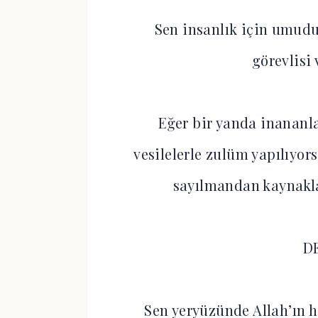
Sen insanlık için umudu
görevlisi
Eğer bir yanda inananla
vesilelerle zulüm yapılıyo
sayılmandan kaynaklanı
D
Sen yeryüzünde Allah’ın h