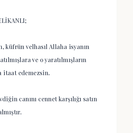
ELİKANLI;
 küfrün velhasıl Allaha isyanın
atılmışlara ve o yaratılmışların
a itaat edemezsin.
vdiğin canını cennet karşılığı satın
almıştır.