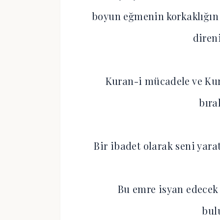
boyun eğmenin korkaklığın 
diren
Kuran-i mücadele ve Kura
bıra
Bir ibadet olarak seni yar
Bu emre isyan edecek 
bul